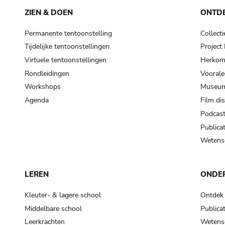
ZIEN & DOEN
ONTD
Permanente tentoonstelling
Collecti
Tijdelijke tentoonstellingen
Projec
Virtuele tentoonstellingen
Herkoms
Rondleidingen
Voorale
Workshops
Museum
Agenda
Film di
Podcas
Publicat
Wetensc
LEREN
ONDE
Kleuter- & lagere school
Ontdek
Middelbare school
Publicat
Leerkrachten
Wetensc