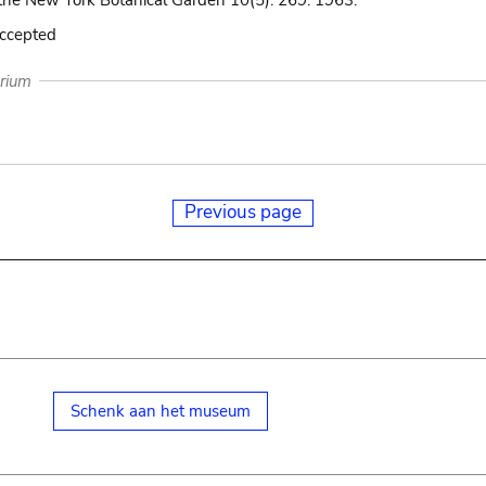
the New York Botanical Garden 10(5): 269. 1963.
accepted
arium
Previous page
Schenk aan het museum