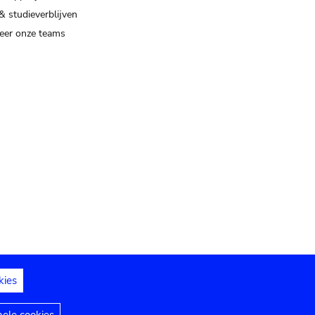
& studieverblijven
eer onze teams
kies
dedelingen
Toegankelijkheidsverklaring