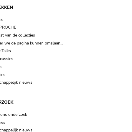
EKKEN
es
t PROCHE
t van de collecties
er we de pagina kunnen omslaan…
Talks
scussies
ts
ies
happelijk nieuws
RZOEK
 ons onderzoek
ies
happelijk nieuws