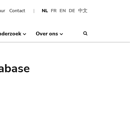
uur
Contact
NL
FR
EN
DE
中文
nderzoek
Over ons
Search
abase