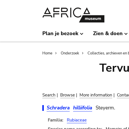
Skip
Skip
to
to
main
search
content
Plan je bezoek
Zien & doen
Breadcrumb
Home
Onderzoek
Collecties, archieven en 
Terv
Search
|
Browse
|
More information
|
Conta
Schradera
hilliifolia
Steyerm.
Familia:
Rubiaceae