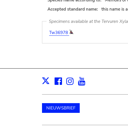
Species name according to:
Memoirs of 
Accepted standard name:
this name is 
Specimens available at the Tervuren Xyl
Tw36978
Facebook
Instagram
Youtube
Print
X
NIEUWSBRIEF