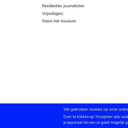
Residenties journalisten
Vrijwilligers
Steun het museum
We gebruiken cookies op onze websi
Door te klikken op 'Accepteer alle coo
Submenu
TICKETS
Agenda
Pers
Zaalverhuur
C
je apparaat om een zo goed mogelijk g