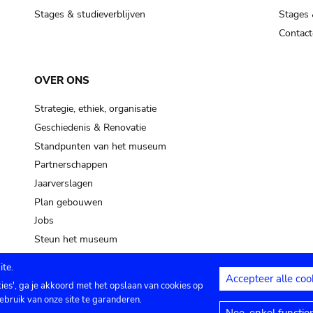
Stages & studieverblijven
Stages 
Contact
OVER ONS
Strategie, ethiek, organisatie
Geschiedenis & Renovatie
Standpunten van het museum
Partnerschappen
Jaarverslagen
Plan gebouwen
Jobs
Steun het museum
te.
Accepteer alle coo
kies', ga je akkoord met het opslaan van cookies op
ontact
Privacy instellingen
Juridische me
ebruik van onze site te garanderen.