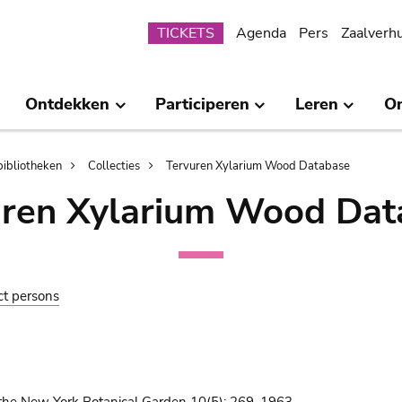
Submenu
TICKETS
Agenda
Pers
Zaalverh
Ontdekken
Participeren
Leren
O
bibliotheken
Collecties
Tervuren Xylarium Wood Database
uren Xylarium Wood Dat
ct persons