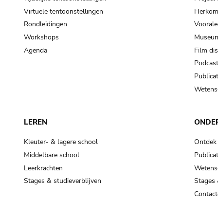
Virtuele tentoonstellingen
Herkoms
Rondleidingen
Voorale
Workshops
Museum
Agenda
Film di
Podcas
Publicat
Wetensc
LEREN
ONDE
Kleuter- & lagere school
Ontdek
Middelbare school
Publicat
Leerkrachten
Wetensc
Stages & studieverblijven
Stages 
Contact