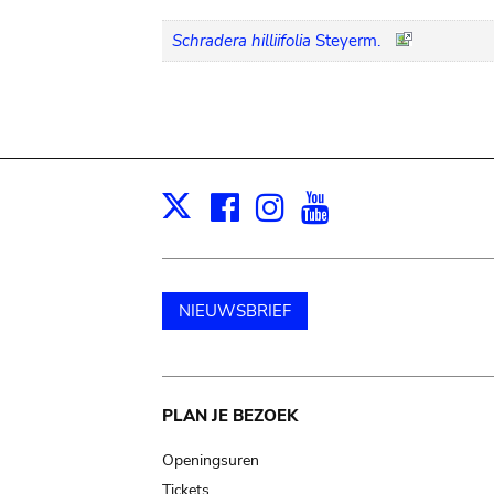
Schradera hilliifolia
Steyerm.
Facebook
Instagram
Youtube
Print
X
NIEUWSBRIEF
Main
PLAN JE BEZOEK
navigation
Openingsuren
Tickets