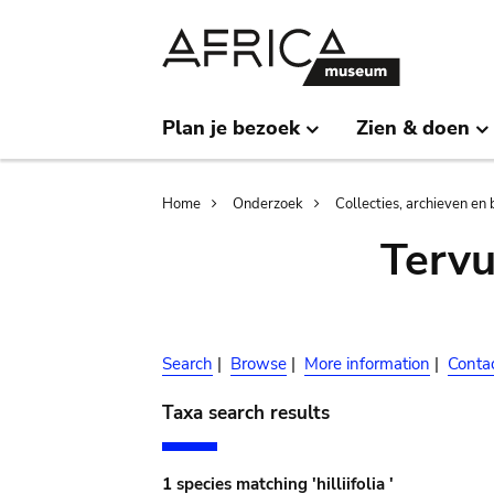
Skip
Skip
to
to
main
search
content
Plan je bezoek
Zien & doen
Breadcrumb
Home
Onderzoek
Collecties, archieven en 
Terv
Search
|
Browse
|
More information
|
Conta
Taxa search results
1 species matching 'hilliifolia '