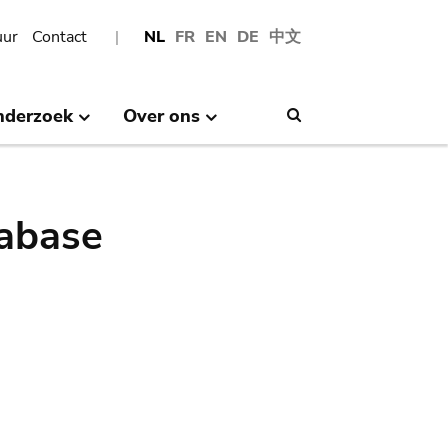
uur
Contact
NL
FR
EN
DE
中文
nderzoek
Over ons
Search
abase