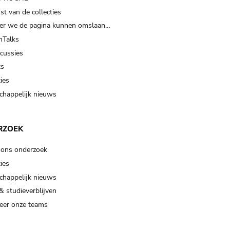
t van de collecties
er we de pagina kunnen omslaan…
Talks
scussies
ts
ies
happelijk nieuws
RZOEK
 ons onderzoek
ies
happelijk nieuws
& studieverblijven
eer onze teams