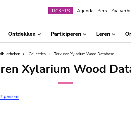
Submenu
TICKETS
Agenda
Pers
Zaalverh
Ontdekken
Participeren
Leren
O
bibliotheken
Collecties
Tervuren Xylarium Wood Database
uren Xylarium Wood Dat
ct persons