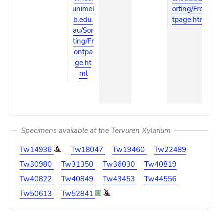
unimel
orting/Fron
b.edu.
tpage.html
au/Sor
ting/Fr
ontpa
ge.ht
ml
Specimens available at the Tervuren Xylarium
Tw14936
Tw18047
Tw19460
Tw22489
Tw30980
Tw31350
Tw36030
Tw40819
Tw40822
Tw40849
Tw43453
Tw44556
Tw50613
Tw52841