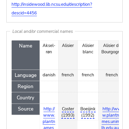
http://insidewood.lib.ncsu.edu/description?
descid=4456
Local and/or commercial names
Name
Aksel-
Alisier
Alisier
Alisier de
røn
blanc
Bourgogne
Language
danish
french
french
french
Region
Country
Source
http://
Coster
Boeijink
http://ww
www.
(1993)
(1992)
w.plantna
plantn
mes.unime
ames.
lb.edu.au/S