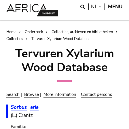
Skip
Skip
Search
LANGUAGE
NL
MENU
to
to
main
search
content
Breadcrumb
Home
Onderzoek
Collecties, archieven en bibliotheken
Collecties
Tervuren Xylarium Wood Database
Tervuren Xylarium
Wood Database
Search
|
Browse
|
More information
|
Contact persons
Sorbus
aria
(L.) Crantz
Familia: