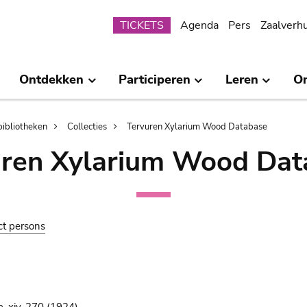
Submenu
TICKETS
Agenda
Pers
Zaalverh
Ontdekken
Participeren
Leren
O
bibliotheken
Collecties
Tervuren Xylarium Wood Database
uren Xylarium Wood Dat
ct persons