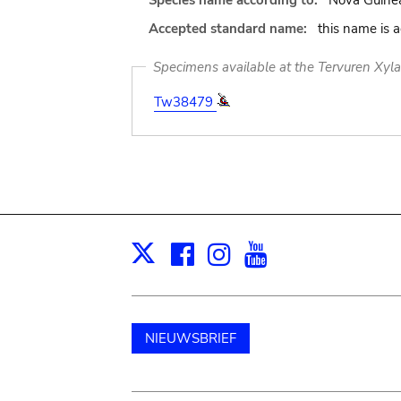
Species name according to:
Nova Guinea
Accepted standard name:
this name is 
Specimens available at the Tervuren Xyl
Tw38479
Facebook
Instagram
Youtube
Print
X
NIEUWSBRIEF