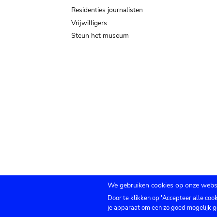
Residenties journalisten
Vrijwilligers
Steun het museum
We gebruiken cookies op onze websi
Door te klikken op 'Accepteer alle coo
Submenu
TICKETS
Agenda
Pers
Zaalverhuur
C
je apparaat om een zo goed mogelijk g