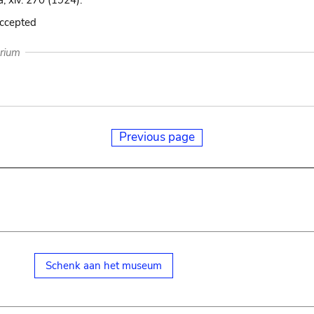
, xiv. 270 (1924).
accepted
arium
Previous page
Schenk aan het museum