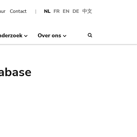
uur
Contact
NL
FR
EN
DE
中文
nderzoek
Over ons
Search
abase