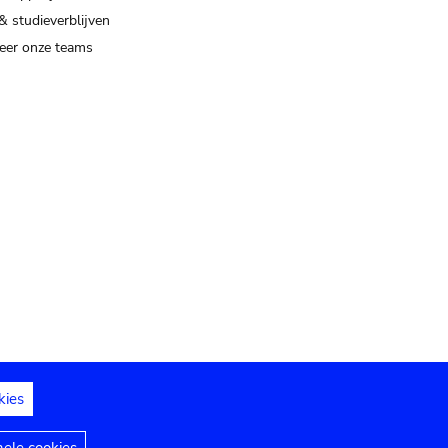
& studieverblijven
eer onze teams
kies
dedelingen
Toegankelijkheidsverklaring