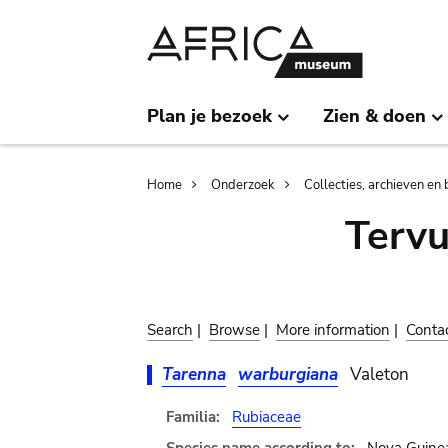
Skip
Skip
to
to
main
search
content
Plan je bezoek
Zien & doen
Breadcrumb
Home
Onderzoek
Collecties, archieven en 
Terv
Search
|
Browse
|
More information
|
Conta
Tarenna
warburgiana
Valeton
Familia:
Rubiaceae