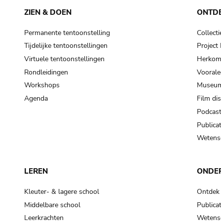
ZIEN & DOEN
ONTD
Permanente tentoonstelling
Collecti
Tijdelijke tentoonstellingen
Projec
Virtuele tentoonstellingen
Herkoms
Rondleidingen
Voorale
Workshops
Museum
Agenda
Film di
Podcas
Publicat
Wetensc
LEREN
ONDE
Kleuter- & lagere school
Ontdek
Middelbare school
Publicat
Leerkrachten
Wetensc