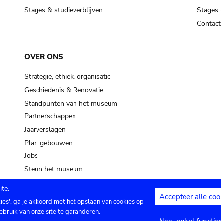
Stages & studieverblijven
Stages 
Contact
OVER ONS
Strategie, ethiek, organisatie
Geschiedenis & Renovatie
Standpunten van het museum
Partnerschappen
Jaarverslagen
Plan gebouwen
Jobs
Steun het museum
te.
Accepteer alle coo
kies', ga je akkoord met het opslaan van cookies op
ontact
Privacy instellingen
Juridische me
ebruik van onze site te garanderen.