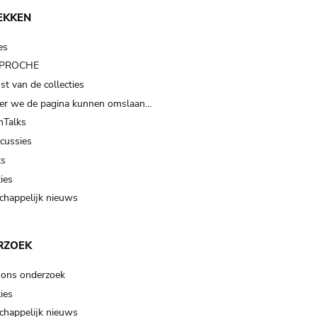
EKKEN
es
t PROCHE
t van de collecties
er we de pagina kunnen omslaan…
Talks
scussies
ts
ies
happelijk nieuws
RZOEK
 ons onderzoek
ies
happelijk nieuws