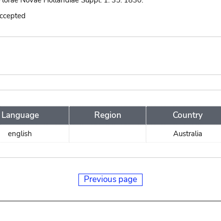
lorae Novae Hollandiae Suppl. 1: 35. 1830.
accepted
Language
Region
Country
english
Australia
Previous page