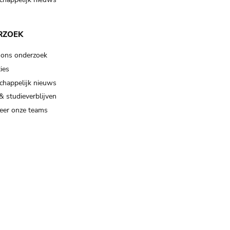
RZOEK
 ons onderzoek
ies
happelijk nieuws
& studieverblijven
eer onze teams