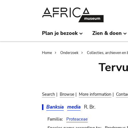
Skip
Skip
to
to
main
search
content
Plan je bezoek
Zien & doen
Breadcrumb
Home
Onderzoek
Collecties, archieven en 
Terv
Search
|
Browse
|
More information
|
Conta
Banksia
media
R. Br.
Familia:
Proteaceae