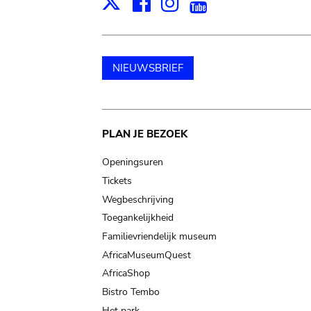
Facebook
Instagram
Youtube
Print
X
NIEUWSBRIEF
Main
PLAN JE BEZOEK
navigation
Openingsuren
Tickets
Wegbeschrijving
Toegankelijkheid
Familievriendelijk museum
AfricaMuseumQuest
AfricaShop
Bistro Tembo
Het park