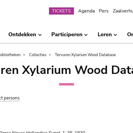
Submenu
TICKETS
Agenda
Pers
Zaalverh
Ontdekken
Participeren
Leren
O
bibliotheken
Collecties
Tervuren Xylarium Wood Database
uren Xylarium Wood Dat
ct persons