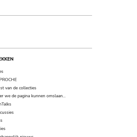
EKKEN
es
t PROCHE
t van de collecties
er we de pagina kunnen omslaan…
Talks
scussies
ts
ies
happelijk nieuws