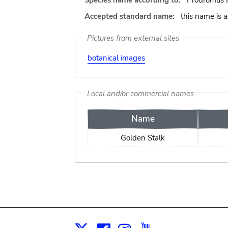
Species name according to:
Prodromus F
Accepted standard name:
this name is 
Pictures from external sites
botanical images
Local and/or commercial names
Name
Golden Stalk