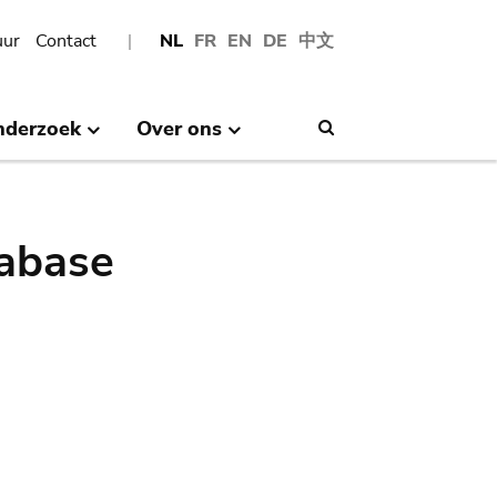
uur
Contact
NL
FR
EN
DE
中文
nderzoek
Over ons
Search
abase