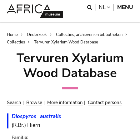
Skip
Skip
Search
LANGUAGE
NL
MENU
to
to
main
search
content
Breadcrumb
Home
Onderzoek
Collecties, archieven en bibliotheken
Collecties
Tervuren Xylarium Wood Database
Tervuren Xylarium
Wood Database
Search
|
Browse
|
More information
|
Contact persons
Diospyros
australis
(R.Br.) Hiern
Familia: