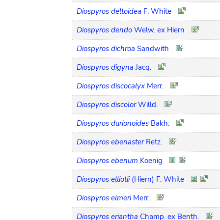
Diospyros deltoidea
F. White
Diospyros dendo
Welw. ex Hiern
Diospyros dichroa
Sandwith
Diospyros digyna
Jacq.
Diospyros discocalyx
Merr.
Diospyros discolor
Willd.
Diospyros durionoides
Bakh.
Diospyros ebenaster
Retz.
Diospyros ebenum
Koenig
Diospyros elliotii
(Hiern) F. White
Diospyros elmeri
Merr.
Diospyros eriantha
Champ. ex Benth.