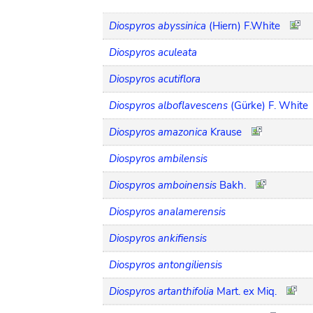
Diospyros abyssinica
(Hiern) F.White
Diospyros aculeata
Diospyros acutiflora
Diospyros alboflavescens
(Gürke) F. White
Diospyros amazonica
Krause
Diospyros ambilensis
Diospyros amboinensis
Bakh.
Diospyros analamerensis
Diospyros ankifiensis
Diospyros antongiliensis
Diospyros artanthifolia
Mart. ex Miq.