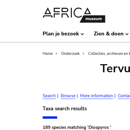
Skip
Skip
to
to
main
search
content
Plan je bezoek
Zien & doen
Breadcrumb
Home
Onderzoek
Collecties, archieven en 
Terv
Search
|
Browse
|
More information
|
Conta
Taxa search results
189 species matching 'Diospyros '