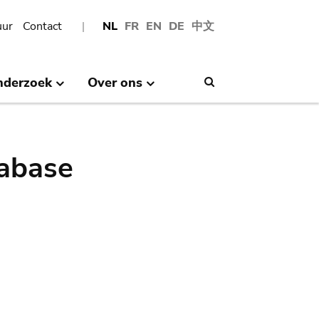
uur
Contact
NL
FR
EN
DE
中文
nderzoek
Over ons
Search
abase