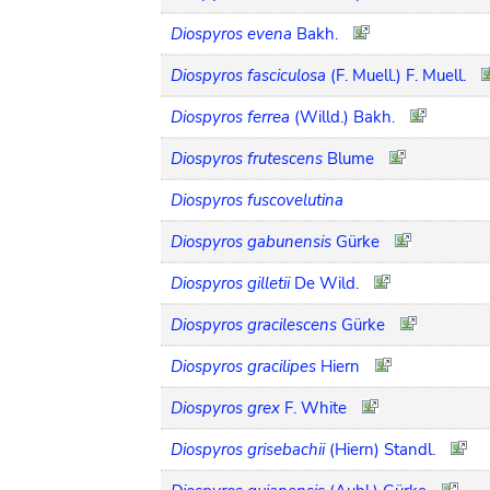
Diospyros evena
Bakh.
Diospyros fasciculosa
(F. Muell.) F. Muell.
Diospyros ferrea
(Willd.) Bakh.
Diospyros frutescens
Blume
Diospyros fuscovelutina
Diospyros gabunensis
Gürke
Diospyros gilletii
De Wild.
Diospyros gracilescens
Gürke
Diospyros gracilipes
Hiern
Diospyros grex
F. White
Diospyros grisebachii
(Hiern) Standl.