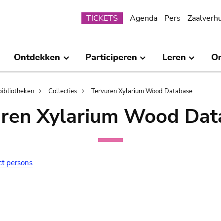
Submenu
TICKETS
Agenda
Pers
Zaalverh
Ontdekken
Participeren
Leren
O
bibliotheken
Collecties
Tervuren Xylarium Wood Database
uren Xylarium Wood Dat
ct persons