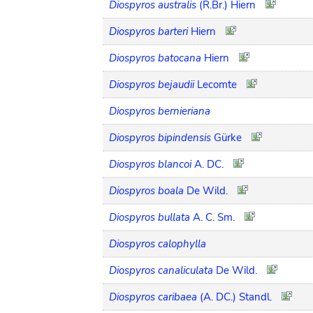
Diospyros australis
(R.Br.) Hiern
Diospyros barteri
Hiern
Diospyros batocana
Hiern
Diospyros bejaudii
Lecomte
Diospyros bernieriana
Diospyros bipindensis
Gürke
Diospyros blancoi
A. DC.
Diospyros boala
De Wild.
Diospyros bullata
A. C. Sm.
Diospyros calophylla
Diospyros canaliculata
De Wild.
Diospyros caribaea
(A. DC.) Standl.