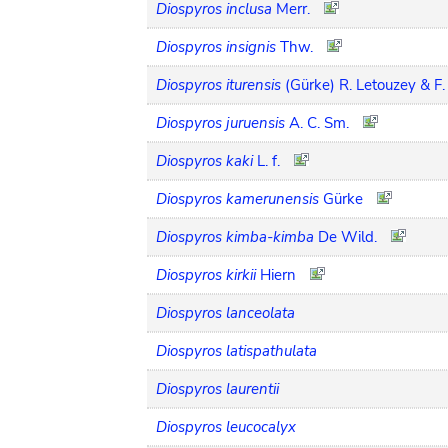
Diospyros inclusa
Merr.
Diospyros insignis
Thw.
Diospyros iturensis
(Gürke) R. Letouzey & F
Diospyros juruensis
A. C. Sm.
Diospyros kaki
L. f.
Diospyros kamerunensis
Gürke
Diospyros kimba-kimba
De Wild.
Diospyros kirkii
Hiern
Diospyros lanceolata
Diospyros latispathulata
Diospyros laurentii
Diospyros leucocalyx