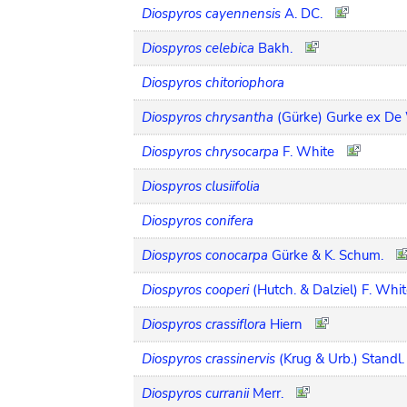
Diospyros cayennensis
A. DC.
Diospyros celebica
Bakh.
Diospyros chitoriophora
Diospyros chrysantha
(Gürke) Gurke ex De 
Diospyros chrysocarpa
F. White
Diospyros clusiifolia
Diospyros conifera
Diospyros conocarpa
Gürke & K. Schum.
Diospyros cooperi
(Hutch. & Dalziel) F. Whi
Diospyros crassiflora
Hiern
Diospyros crassinervis
(Krug & Urb.) Standl.
Diospyros curranii
Merr.