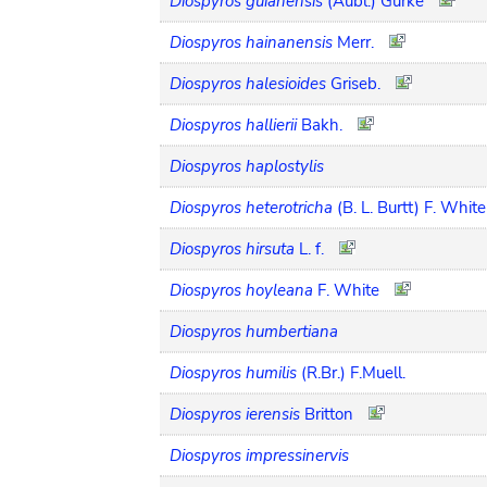
Diospyros guianensis
(Aubl.) Gürke
Diospyros hainanensis
Merr.
Diospyros halesioides
Griseb.
Diospyros hallierii
Bakh.
Diospyros haplostylis
Diospyros heterotricha
(B. L. Burtt) F. White
Diospyros hirsuta
L. f.
Diospyros hoyleana
F. White
Diospyros humbertiana
Diospyros humilis
(R.Br.) F.Muell.
Diospyros ierensis
Britton
Diospyros impressinervis