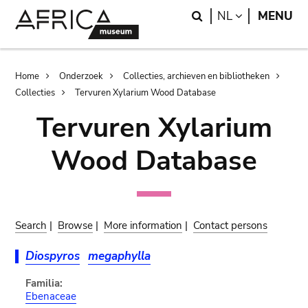
Skip
Skip
Search
LANGUAGE
NL
MENU
to
to
main
search
content
Breadcrumb
Home
Onderzoek
Collecties, archieven en bibliotheken
Collecties
Tervuren Xylarium Wood Database
Tervuren Xylarium
Wood Database
Search
|
Browse
|
More information
|
Contact persons
Diospyros
megaphylla
Familia:
Ebenaceae