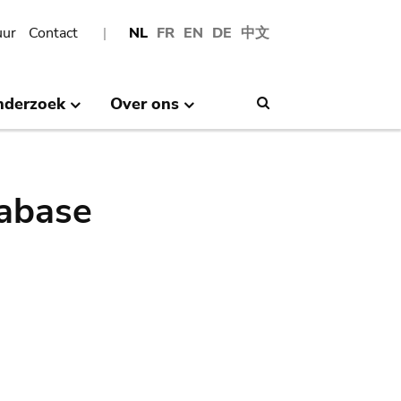
uur
Contact
NL
FR
EN
DE
中文
nderzoek
Over ons
Search
abase