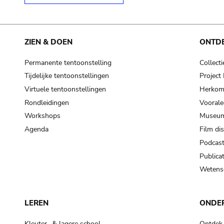
ZIEN & DOEN
ONTD
Permanente tentoonstelling
Collecti
Tijdelijke tentoonstellingen
Projec
Virtuele tentoonstellingen
Herkoms
Rondleidingen
Voorale
Workshops
Museum
Agenda
Film di
Podcas
Publicat
Wetensc
LEREN
ONDE
Kleuter- & lagere school
Ontdek