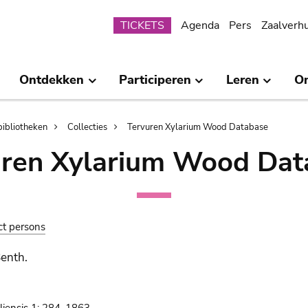
Submenu
TICKETS
Agenda
Pers
Zaalverh
Ontdekken
Participeren
Leren
O
bibliotheken
Collecties
Tervuren Xylarium Wood Database
uren Xylarium Wood Dat
ct persons
Benth.