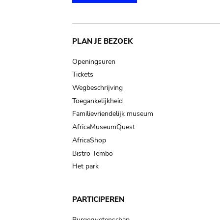
Main
PLAN JE BEZOEK
navigation
Openingsuren
Tickets
Wegbeschrijving
Toegankelijkheid
Familievriendelijk museum
AfricaMuseumQuest
AfricaShop
Bistro Tembo
Het park
PARTICIPEREN
Burgerwetenschap