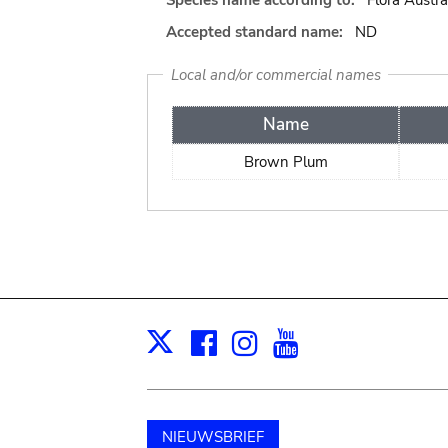
Species name according to:
Flora Austra
Accepted standard name:
ND
Local and/or commercial names
Name
Brown Plum
Facebook
Instagram
Youtube
Print
X
NIEUWSBRIEF