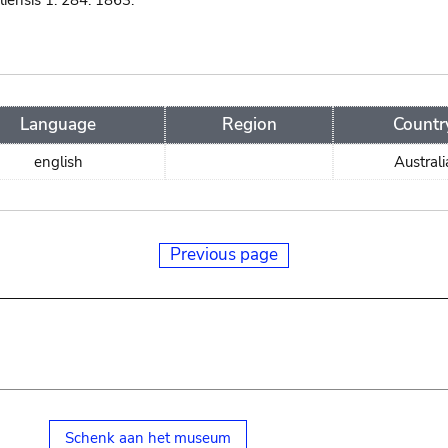
liensis 1: 284. 1863.
Language
Region
Countr
english
Australi
Previous page
Schenk aan het museum