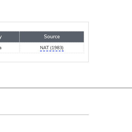
y
Source
a
NAT (1983)