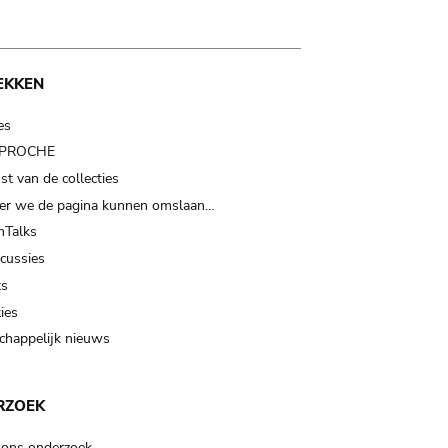
EKKEN
es
t PROCHE
t van de collecties
er we de pagina kunnen omslaan…
Talks
scussies
ts
ies
happelijk nieuws
RZOEK
 ons onderzoek