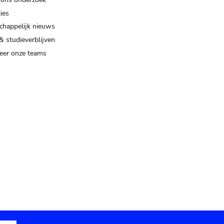
ies
happelijk nieuws
& studieverblijven
eer onze teams