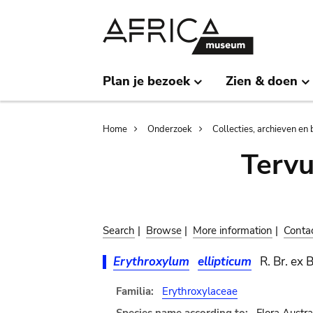
Skip
Skip
to
to
main
search
content
Plan je bezoek
Zien & doen
Breadcrumb
Home
Onderzoek
Collecties, archieven en 
Terv
Search
|
Browse
|
More information
|
Conta
Erythroxylum
ellipticum
R. Br. ex 
Familia:
Erythroxylaceae