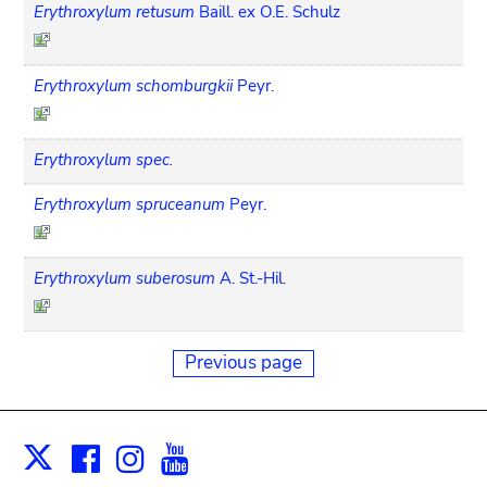
Erythroxylum retusum
Baill. ex O.E. Schulz
Erythroxylum schomburgkii
Peyr.
Erythroxylum spec.
Erythroxylum spruceanum
Peyr.
Erythroxylum suberosum
A. St.-Hil.
Previous page
Facebook
Instagram
Youtube
Print
X