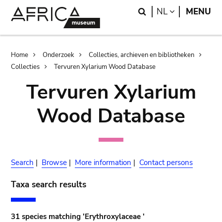
Skip
Skip
Search
LANGUAGE
NL
MENU
to
to
main
search
content
Breadcrumb
Home
Onderzoek
Collecties, archieven en bibliotheken
Collecties
Tervuren Xylarium Wood Database
Tervuren Xylarium
Wood Database
Search
|
Browse
|
More information
|
Contact persons
Taxa search results
31 species matching 'Erythroxylaceae '