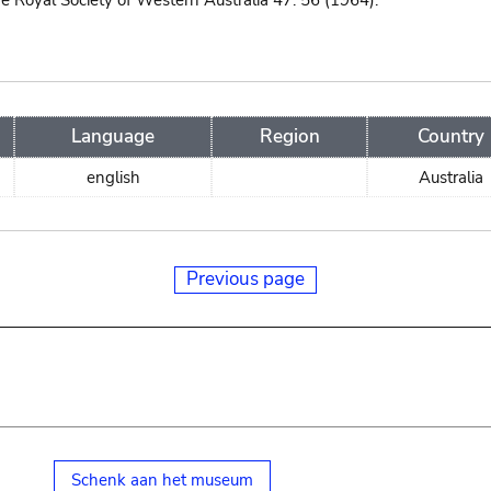
he Royal Society of Western Australia 47: 56 (1964).
Language
Region
Country
english
Australia
Previous page
Schenk aan het museum