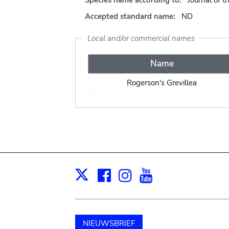
Species name according to:
Journal of t
Accepted standard name:
ND
Local and/or commercial names
Name
Rogerson's Grevillea
Facebook
Instagram
Youtube
Print
X
NIEUWSBRIEF