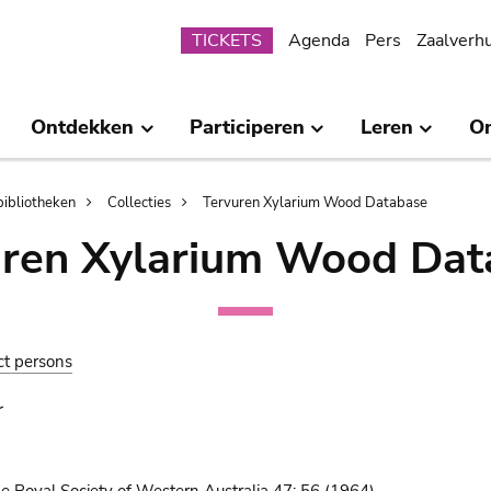
Submenu
TICKETS
Agenda
Pers
Zaalverh
Ontdekken
Participeren
Leren
O
bibliotheken
Collecties
Tervuren Xylarium Wood Database
uren Xylarium Wood Dat
ct persons
r