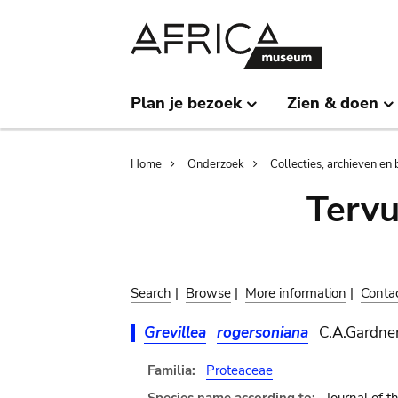
Skip
Skip
to
to
main
search
content
Plan je bezoek
Zien & doen
Breadcrumb
Home
Onderzoek
Collecties, archieven en 
Terv
Search
|
Browse
|
More information
|
Conta
Grevillea
rogersoniana
C.A.Gardne
Familia:
Proteaceae