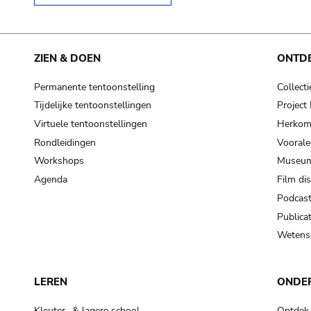
ZIEN & DOEN
ONTD
Permanente tentoonstelling
Collecti
Tijdelijke tentoonstellingen
Projec
Virtuele tentoonstellingen
Herkoms
Rondleidingen
Voorale
Workshops
Museum
Agenda
Film di
Podcas
Publicat
Wetensc
LEREN
ONDE
Kleuter- & lagere school
Ontdek