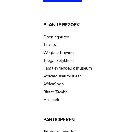
Main
PLAN JE BEZOEK
navigation
Openingsuren
Tickets
Wegbeschrijving
Toegankelijkheid
Familievriendelijk museum
AfricaMuseumQuest
AfricaShop
Bistro Tembo
Het park
PARTICIPEREN
Burgerwetenschap