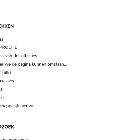
EKKEN
es
t PROCHE
t van de collecties
er we de pagina kunnen omslaan…
Talks
scussies
ts
ies
happelijk nieuws
RZOEK
 ons onderzoek