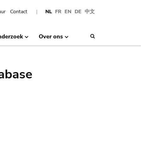
uur
Contact
NL
FR
EN
DE
中文
nderzoek
Over ons
Search
abase