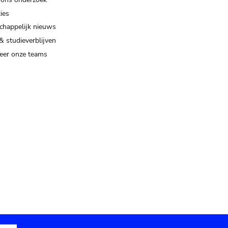
ies
happelijk nieuws
& studieverblijven
eer onze teams