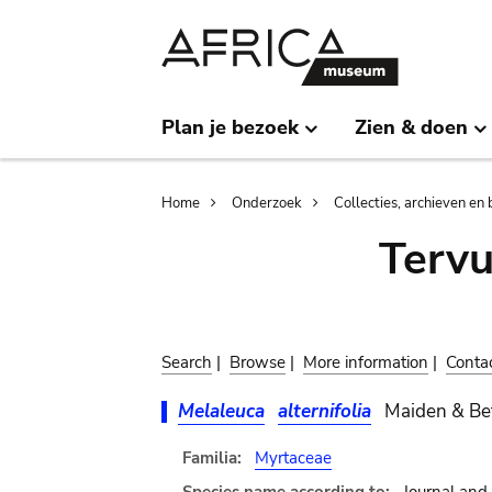
Skip
Skip
to
to
main
search
content
Plan je bezoek
Zien & doen
Breadcrumb
Home
Onderzoek
Collecties, archieven en 
Terv
Search
|
Browse
|
More information
|
Conta
Melaleuca
alternifolia
Maiden & Be
Familia:
Myrtaceae