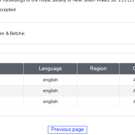
 Proceedings of the Royal Society of New South Wales 58: 195 (19
accepted
iden & Betche;
Language
Region
english
english
english
Previous page