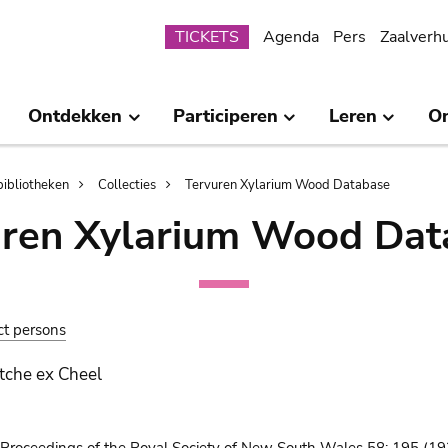
Submenu
TICKETS
Agenda
Pers
Zaalverh
Ontdekken
Participeren
Leren
O
bibliotheken
Collecties
Tervuren Xylarium Wood Database
uren Xylarium Wood Dat
ct persons
tche ex Cheel