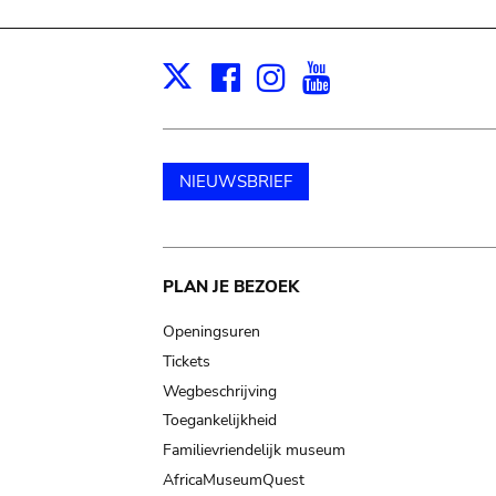
Facebook
Instagram
Youtube
Print
X
NIEUWSBRIEF
Main
PLAN JE BEZOEK
navigation
Openingsuren
Tickets
Wegbeschrijving
Toegankelijkheid
Familievriendelijk museum
AfricaMuseumQuest