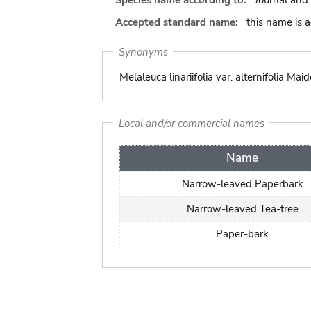
Species name according to:
Journal and
Accepted standard name:
this name is 
Synonyms
Melaleuca linariifolia var. alternifolia Ma
Local and/or commercial names
Name
Narrow-leaved Paperbark
Narrow-leaved Tea-tree
Paper-bark