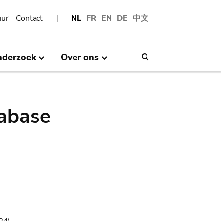
uur
Contact
NL
FR
EN
DE
中文
nderzoek
Over ons
Search
abase