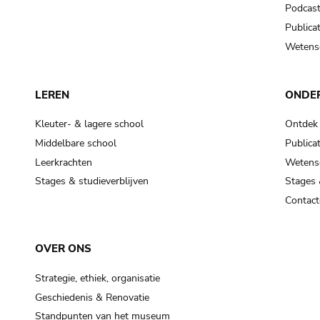
Podcas
Publicat
Wetensc
LEREN
ONDE
Kleuter- & lagere school
Ontdek
Middelbare school
Publicat
Leerkrachten
Wetensc
Stages & studieverblijven
Stages 
Contact
OVER ONS
Strategie, ethiek, organisatie
Geschiedenis & Renovatie
Standpunten van het museum