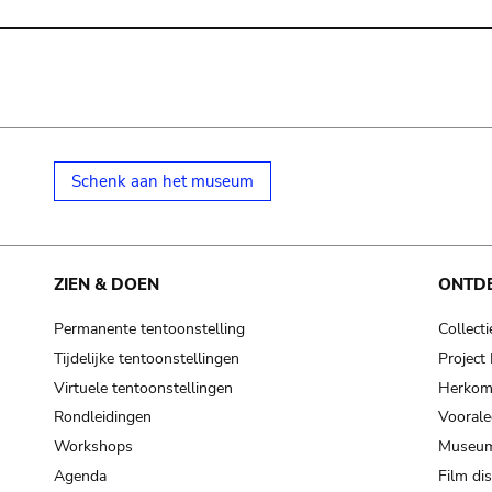
Schenk aan het museum
ZIEN & DOEN
ONTD
Permanente tentoonstelling
Collecti
Tijdelijke tentoonstellingen
Projec
Virtuele tentoonstellingen
Herkoms
Rondleidingen
Voorale
Workshops
Museum
Agenda
Film di