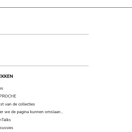
EKKEN
es
t PROCHE
t van de collecties
er we de pagina kunnen omslaan…
Talks
scussies