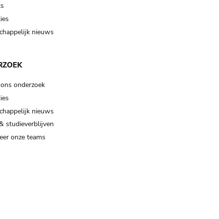
ts
ies
happelijk nieuws
RZOEK
 ons onderzoek
ies
happelijk nieuws
& studieverblijven
eer onze teams