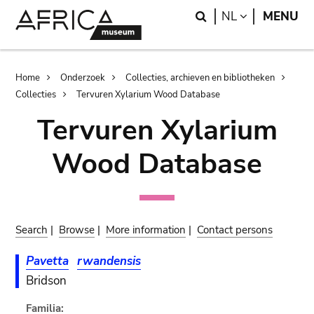
Skip
Skip
Search
LANGUAGE
NL
MENU
to
to
main
search
content
Breadcrumb
Home
Onderzoek
Collecties, archieven en bibliotheken
Collecties
Tervuren Xylarium Wood Database
Tervuren Xylarium
Wood Database
Search
|
Browse
|
More information
|
Contact persons
Pavetta
rwandensis
Bridson
Familia: