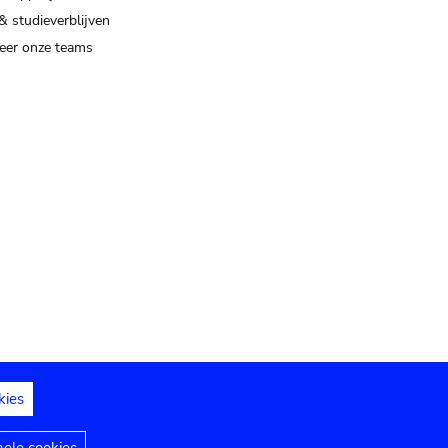
& studieverblijven
eer onze teams
kies
dedelingen
Toegankelijkheidsverklaring