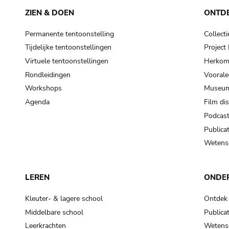
ZIEN & DOEN
ONTD
Permanente tentoonstelling
Collecti
Tijdelijke tentoonstellingen
Projec
Virtuele tentoonstellingen
Herkoms
Rondleidingen
Voorale
Workshops
Museum
Agenda
Film di
Podcas
Publicat
Wetensc
LEREN
ONDE
Kleuter- & lagere school
Ontdek
Middelbare school
Publicat
Leerkrachten
Wetensc