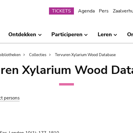
Submenu
TICKETS
Agenda
Pers
Zaalverh
Ontdekken
Participeren
Leren
O
bibliotheken
Collecties
Tervuren Xylarium Wood Database
uren Xylarium Wood Dat
ct persons