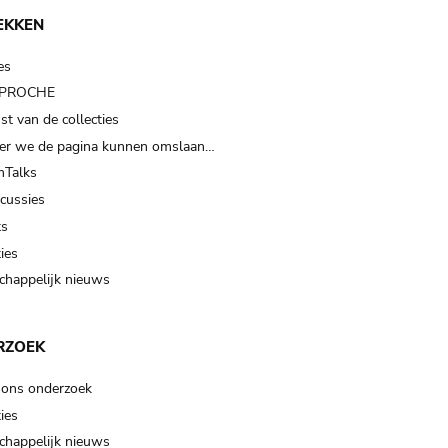
EKKEN
es
t PROCHE
t van de collecties
er we de pagina kunnen omslaan…
Talks
scussies
ts
ies
happelijk nieuws
RZOEK
 ons onderzoek
ies
happelijk nieuws