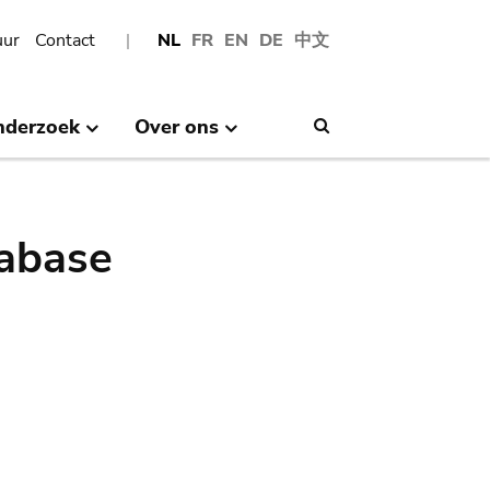
uur
Contact
NL
FR
EN
DE
中文
nderzoek
Over ons
Search
abase