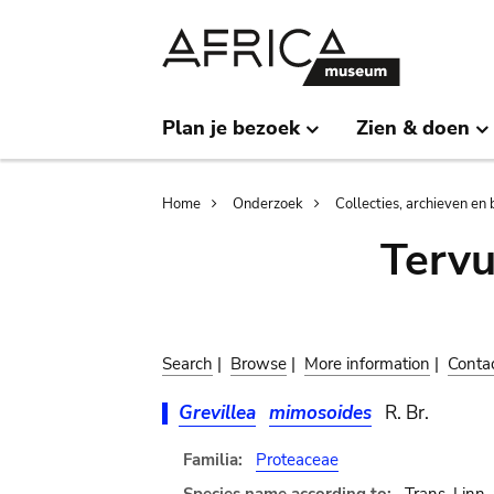
Skip
Skip
to
to
main
search
content
Plan je bezoek
Zien & doen
Breadcrumb
Home
Onderzoek
Collecties, archieven en 
Terv
Search
|
Browse
|
More information
|
Conta
Grevillea
mimosoides
R. Br.
Familia:
Proteaceae