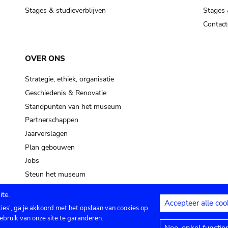
Stages & studieverblijven
Stages 
Contact
OVER ONS
Strategie, ethiek, organisatie
Geschiedenis & Renovatie
Standpunten van het museum
Partnerschappen
Jaarverslagen
Plan gebouwen
Jobs
Steun het museum
te.
Accepteer alle coo
kies', ga je akkoord met het opslaan van cookies op
ontact
Privacy instellingen
Juridische me
ebruik van onze site te garanderen.