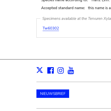
Species name according to:
Trans. Linn
Accepted standard name:
this name is 
Specimens available at the Tervuren Xyl
Tw60302
Facebook
Instagram
Youtube
Print
X
NIEUWSBRIEF