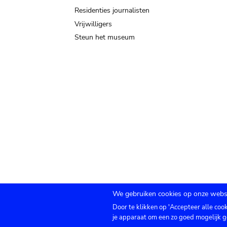
Residenties journalisten
Vrijwilligers
Steun het museum
We gebruiken cookies op onze websi
Door te klikken op 'Accepteer alle coo
Submenu
TICKETS
Agenda
Pers
Zaalverhuur
C
je apparaat om een zo goed mogelijk g