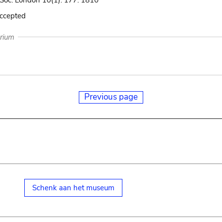
. Soc. London 10(1): 177. 1810
accepted
arium
Previous page
Schenk aan het museum