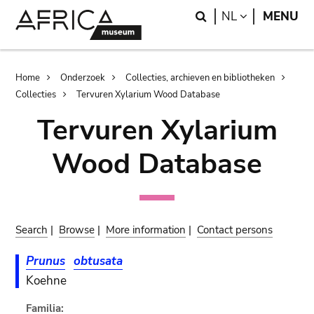
Skip
Skip
Search
LANGUAGE
NL
MENU
to
to
main
search
content
Breadcrumb
Home
Onderzoek
Collecties, archieven en bibliotheken
Collecties
Tervuren Xylarium Wood Database
Tervuren Xylarium
Wood Database
Search
|
Browse
|
More information
|
Contact persons
Prunus
obtusata
Koehne
Familia: