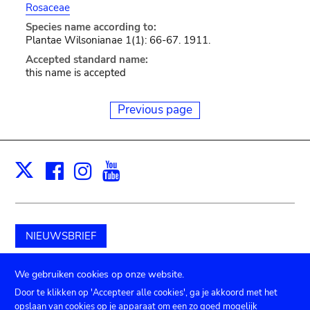
Rosaceae
Species name according to:
Plantae Wilsonianae 1(1): 66-67. 1911.
Accepted standard name:
this name is accepted
Previous page
Facebook
Instagram
Youtube
Print
X
NIEUWSBRIEF
Schenk aan het museum
We gebruiken cookies op onze website.
Door te klikken op 'Accepteer alle cookies', ga je akkoord met het
opslaan van cookies op je apparaat om een zo goed mogelijk