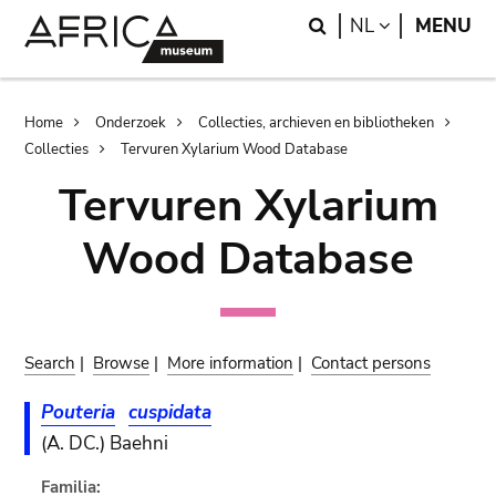
Skip
Skip
Search
LANGUAGE
NL
MENU
to
to
main
search
content
Breadcrumb
Home
Onderzoek
Collecties, archieven en bibliotheken
Collecties
Tervuren Xylarium Wood Database
Tervuren Xylarium
Wood Database
Search
|
Browse
|
More information
|
Contact persons
Pouteria
cuspidata
(A. DC.) Baehni
Familia: