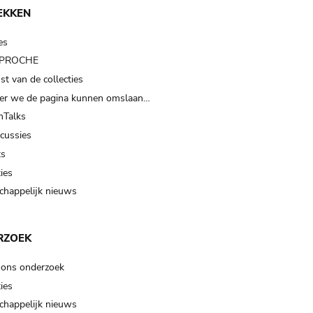
EKKEN
es
t PROCHE
t van de collecties
er we de pagina kunnen omslaan…
Talks
scussies
ts
ies
happelijk nieuws
RZOEK
 ons onderzoek
ies
happelijk nieuws