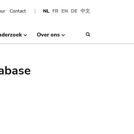
uur
Contact
NL
FR
EN
DE
中文
nderzoek
Over ons
Search
abase