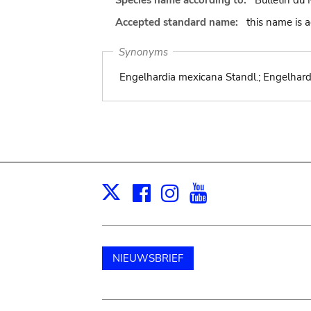
Species name according to:
Bulletin du 
Accepted standard name:
this name is 
Synonyms
Engelhardia mexicana Standl.; Engelhard
Facebook
Instagram
Youtube
Print
X
NIEUWSBRIEF