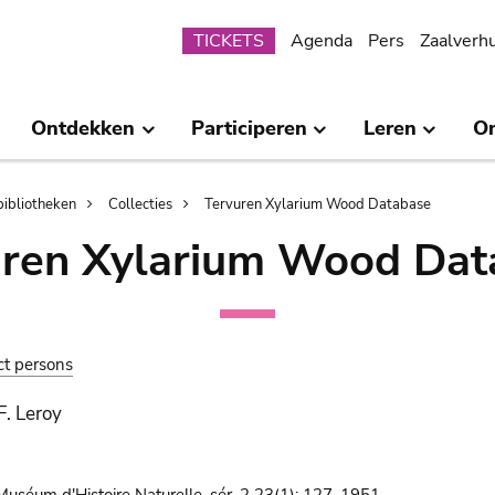
Submenu
TICKETS
Agenda
Pers
Zaalverh
Ontdekken
Participeren
Leren
O
bibliotheken
Collecties
Tervuren Xylarium Wood Database
uren Xylarium Wood Dat
ct persons
-F. Leroy