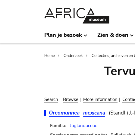
Skip
Skip
to
to
main
search
content
Plan je bezoek
Zien & doen
Breadcrumb
Home
Onderzoek
Collecties, archieven en 
Terv
Search
|
Browse
|
More information
|
Conta
Oreomunnea
mexicana
(Standl.) J.
Familia:
Juglandaceae