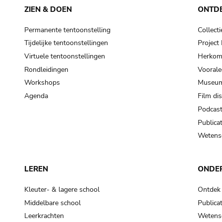
ZIEN & DOEN
ONTD
Permanente tentoonstelling
Collecti
Tijdelijke tentoonstellingen
Projec
Virtuele tentoonstellingen
Herkoms
Rondleidingen
Voorale
Workshops
Museum
Agenda
Film di
Podcas
Publicat
Wetensc
LEREN
ONDE
Kleuter- & lagere school
Ontdek
Middelbare school
Publicat
Leerkrachten
Wetensc