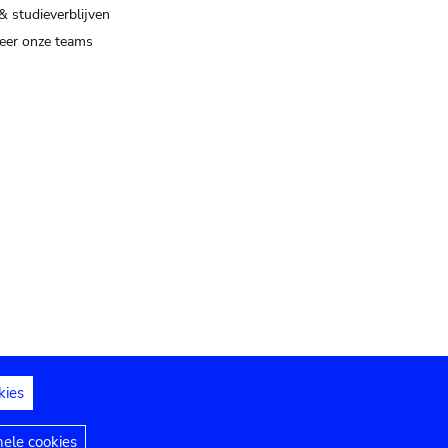
& studieverblijven
eer onze teams
kies
dedelingen
Toegankelijkheidsverklaring
nele cookies