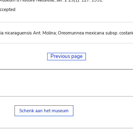
Muséum d'Histoire Naturelle, sér. 2 23(1): 127. 1951.
accepted
ia nicaraguensis Ant. Molina; Oreomunnea mexicana subsp. costaric
Previous page
Schenk aan het museum