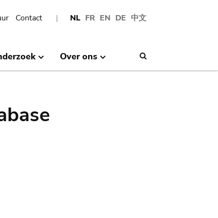
uur
Contact
NL
FR
EN
DE
中文
nderzoek
Over ons
Search
abase