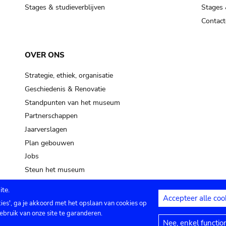
Stages & studieverblijven
Stages 
Contact
OVER ONS
Strategie, ethiek, organisatie
Geschiedenis & Renovatie
Standpunten van het museum
Partnerschappen
Jaarverslagen
Plan gebouwen
Jobs
Steun het museum
te.
Accepteer alle coo
kies', ga je akkoord met het opslaan van cookies op
ontact
Privacy instellingen
Juridische me
ebruik van onze site te garanderen.
Nee, enkel functio