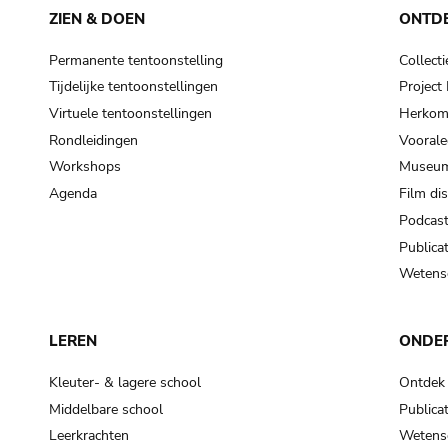
ZIEN & DOEN
ONTD
Permanente tentoonstelling
Collecti
Tijdelijke tentoonstellingen
Projec
Virtuele tentoonstellingen
Herkoms
Rondleidingen
Voorale
Workshops
Museum
Agenda
Film di
Podcas
Publicat
Wetensc
LEREN
ONDE
Kleuter- & lagere school
Ontdek
Middelbare school
Publicat
Leerkrachten
Wetensc