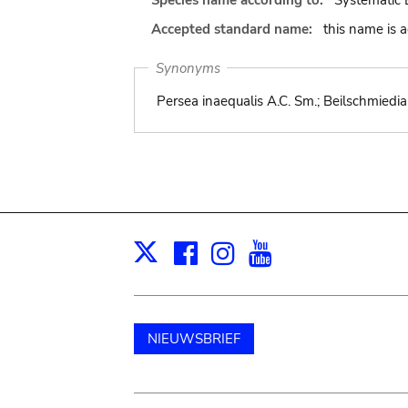
Species name according to:
Systematic 
Accepted standard name:
this name is 
Synonyms
Persea inaequalis A.C. Sm.; Beilschmiedia
Facebook
Instagram
Youtube
Print
X
NIEUWSBRIEF