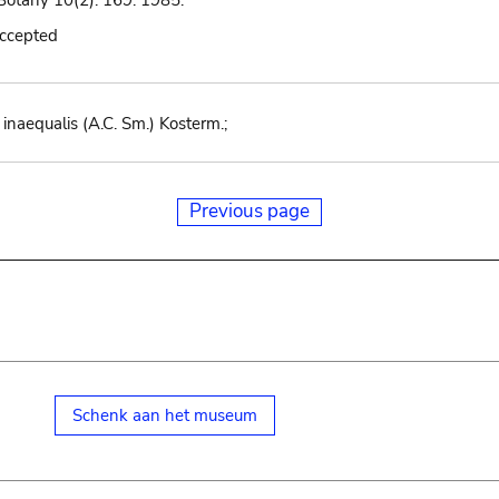
Botany 10(2): 169. 1985.
accepted
 inaequalis (A.C. Sm.) Kosterm.;
Previous page
Schenk aan het museum