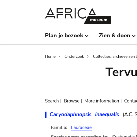
Skip
Skip
to
to
main
search
content
Plan je bezoek
Zien & doen
Breadcrumb
Home
Onderzoek
Collecties, archieven en 
Terv
Search
|
Browse
|
More information
|
Conta
Caryodaphnopsis
inaequalis
(A.C. 
Familia:
Lauraceae