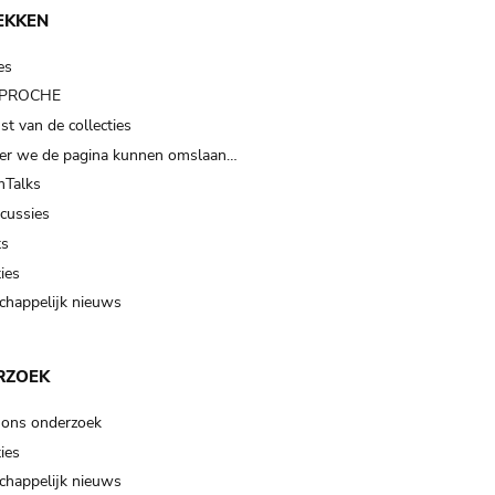
EKKEN
es
t PROCHE
t van de collecties
er we de pagina kunnen omslaan…
Talks
scussies
ts
ies
happelijk nieuws
RZOEK
 ons onderzoek
ies
happelijk nieuws