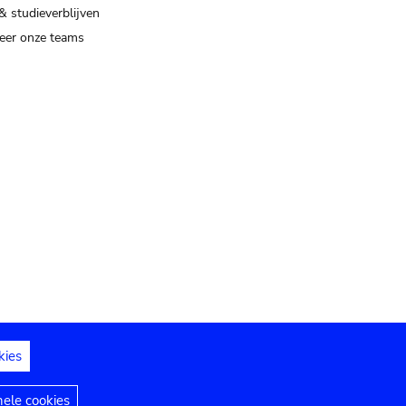
& studieverblijven
eer onze teams
kies
dedelingen
Toegankelijkheidsverklaring
nele cookies