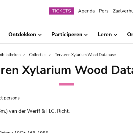
Submenu
TICKETS
Agenda
Pers
Zaalverh
Ontdekken
Participeren
Leren
O
bibliotheken
Collecties
Tervuren Xylarium Wood Database
uren Xylarium Wood Dat
ct persons
Sm.) van der Werff & H.G. Richt.