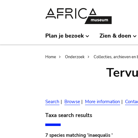
Skip
Skip
to
to
main
search
content
Plan je bezoek
Zien & doen
Breadcrumb
Home
Onderzoek
Collecties, archieven en 
Terv
Search
|
Browse
|
More information
|
Conta
Taxa search results
7 species matching 'inaequalis '