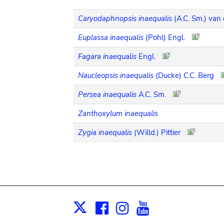
Caryodaphnopsis inaequalis
(A.C. Sm.) van 
Euplassa inaequalis
(Pohl) Engl.
Fagara inaequalis
Engl.
Naucleopsis inaequalis
(Ducke) C.C. Berg
Persea inaequalis
A.C. Sm.
Zanthoxylum inaequalis
Zygia inaequalis
(Willd.) Pittier
Facebook
Instagram
Youtube
Print
X