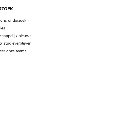
RZOEK
 ons onderzoek
ies
happelijk nieuws
& studieverblijven
eer onze teams