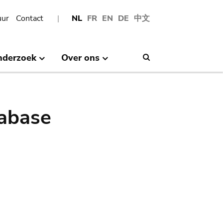
uur
Contact
NL
FR
EN
DE
中文
nderzoek
Over ons
Search
abase