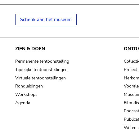
Schenk aan het museum
ZIEN & DOEN
ONTD
Permanente tentoonstelling
Collecti
Tijdelijke tentoonstellingen
Projec
Virtuele tentoonstellingen
Herkoms
Rondleidingen
Voorale
Workshops
Museum
Agenda
Film di
Podcas
Publicat
Wetensc