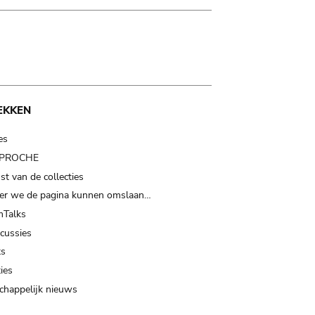
EKKEN
es
t PROCHE
t van de collecties
er we de pagina kunnen omslaan…
Talks
scussies
ts
ies
happelijk nieuws