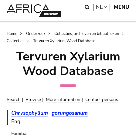
Skip
Skip
Search
LANGUAGE
NL
MENU
to
to
main
search
content
Breadcrumb
Home
Onderzoek
Collecties, archieven en bibliotheken
Collecties
Tervuren Xylarium Wood Database
Tervuren Xylarium
Wood Database
Search
|
Browse
|
More information
|
Contact persons
Chrysophyllum
gorungosanum
Engl.
Familia: