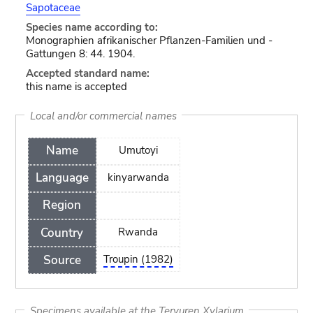
Sapotaceae
Species name according to:
Monographien afrikanischer Pflanzen-Familien und -
Gattungen 8: 44. 1904.
Accepted standard name:
this name is accepted
Local and/or commercial names
Name
Umutoyi
Language
kinyarwanda
Region
Country
Rwanda
Source
Troupin (1982)
Specimens available at the Tervuren Xylarium