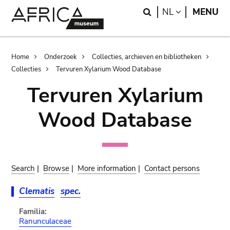
Skip
Skip
Search
LANGUAGE
NL
MENU
to
to
main
search
content
Breadcrumb
Home
Onderzoek
Collecties, archieven en bibliotheken
Collecties
Tervuren Xylarium Wood Database
Tervuren Xylarium
Wood Database
Search
|
Browse
|
More information
|
Contact persons
Clematis
spec.
Familia:
Ranunculaceae