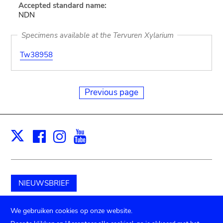
Accepted standard name:
NDN
Specimens available at the Tervuren Xylarium
Tw38958
Previous page
Facebook
Instagram
Youtube
Print
X
NIEUWSBRIEF
Schenk aan het museum
We gebruiken cookies op onze website.