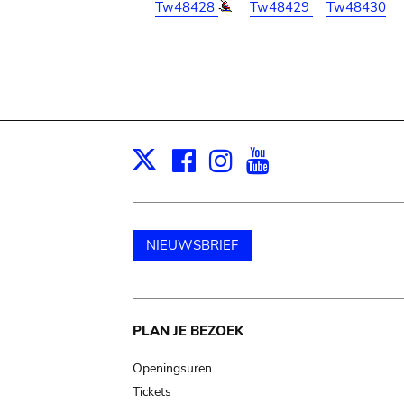
Tw48428
Tw48429
Tw48430
Facebook
Instagram
Youtube
Print
X
NIEUWSBRIEF
Main
PLAN JE BEZOEK
navigation
Openingsuren
Tickets