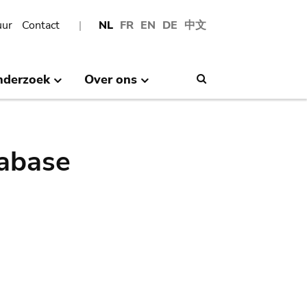
uur
Contact
NL
FR
EN
DE
中文
nderzoek
Over ons
Search
abase