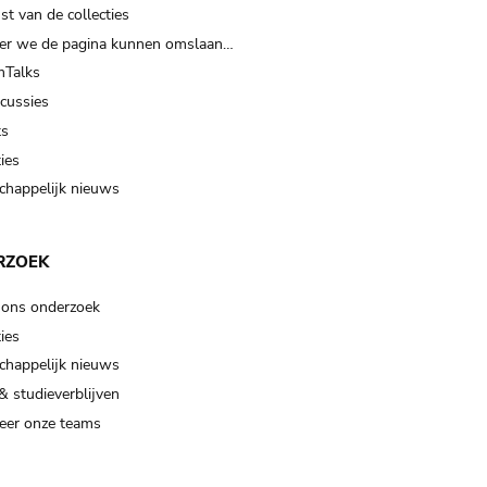
t van de collecties
er we de pagina kunnen omslaan…
Talks
scussies
ts
ies
happelijk nieuws
RZOEK
 ons onderzoek
ies
happelijk nieuws
& studieverblijven
eer onze teams