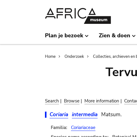
Skip
Skip
to
to
main
search
content
Plan je bezoek
Zien & doen
Breadcrumb
Home
Onderzoek
Collecties, archieven en 
Terv
Search
|
Browse
|
More information
|
Conta
Coriaria
intermedia
Matsum.
Familia:
Coriariaceae