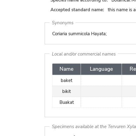
Species name according to:
Botanical M
Accepted standard name:
this name is 
Synonyms
Coriaria summicola Hayata;
Local and/or commercial names
Name
Language
Re
baket
bikit
Buakat
Specimens available at the Tervuren Xyl