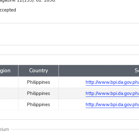
agazine 12(139): 62. 1898.
accepted
gion
Country
S
Philippines
http://www.bpi.da.gov.ph
Philippines
http://www.bpi.da.gov.ph
Philippines
http://www.bpi.da.gov.ph
arium