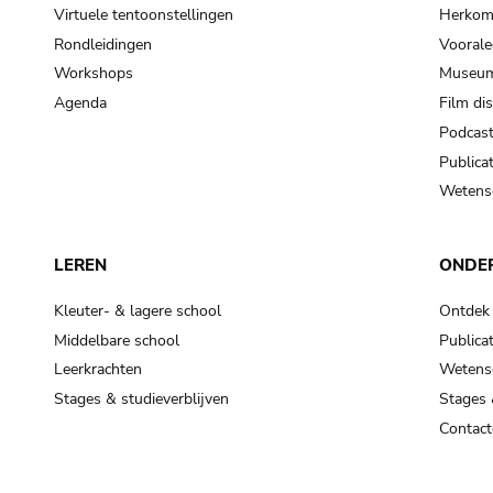
Virtuele tentoonstellingen
Herkoms
Rondleidingen
Voorale
Workshops
Museum
Agenda
Film di
Podcas
Publicat
Wetensc
LEREN
ONDE
Kleuter- & lagere school
Ontdek
Middelbare school
Publicat
Leerkrachten
Wetensc
Stages & studieverblijven
Stages 
Contact