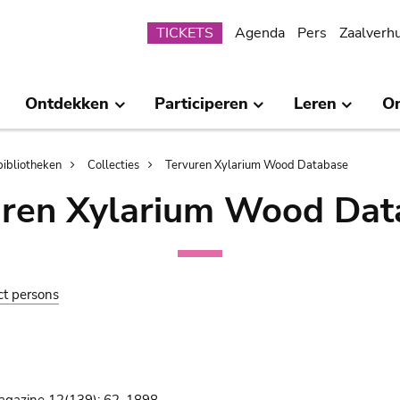
Submenu
TICKETS
Agenda
Pers
Zaalverh
Ontdekken
Participeren
Leren
O
bibliotheken
Collecties
Tervuren Xylarium Wood Database
uren Xylarium Wood Dat
ct persons