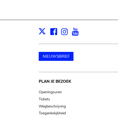
Facebook
Instagram
Youtube
Print
X
NIEUWSBRIEF
Main
PLAN JE BEZOEK
navigation
Openingsuren
Tickets
Wegbeschrijving
Toegankelijkheid