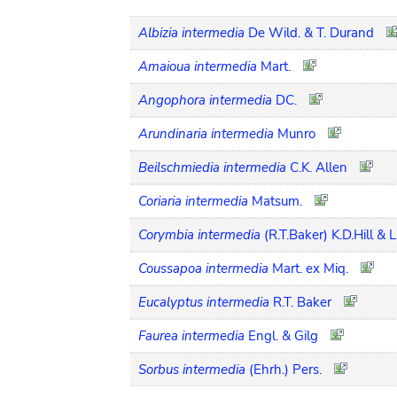
Albizia intermedia
De Wild. & T. Durand
Amaioua intermedia
Mart.
Angophora intermedia
DC.
Arundinaria intermedia
Munro
Beilschmiedia intermedia
C.K. Allen
Coriaria intermedia
Matsum.
Corymbia intermedia
(R.T.Baker) K.D.Hill & 
Coussapoa intermedia
Mart. ex Miq.
Eucalyptus intermedia
R.T. Baker
Faurea intermedia
Engl. & Gilg
Sorbus intermedia
(Ehrh.) Pers.