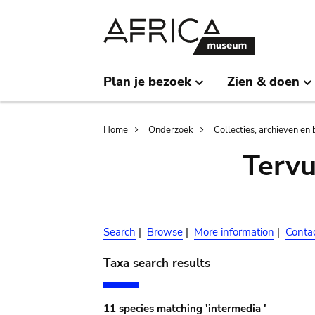
Skip
Skip
to
to
main
search
content
Plan je bezoek
Zien & doen
Breadcrumb
Home
Onderzoek
Collecties, archieven en 
Terv
Search
|
Browse
|
More information
|
Conta
Taxa search results
11 species matching 'intermedia '