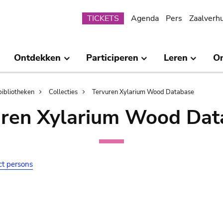
Submenu
TICKETS
Agenda
Pers
Zaalverh
Ontdekken
Participeren
Leren
O
bibliotheken
Collecties
Tervuren Xylarium Wood Database
uren Xylarium Wood Dat
ct persons