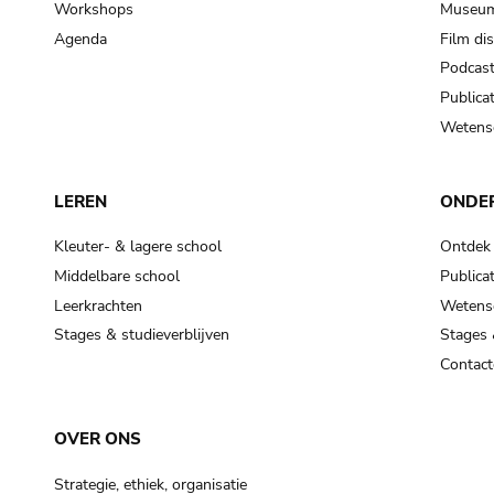
Workshops
Museum
Agenda
Film di
Podcas
Publicat
Wetensc
LEREN
ONDE
Kleuter- & lagere school
Ontdek
Middelbare school
Publicat
Leerkrachten
Wetensc
Stages & studieverblijven
Stages 
Contact
OVER ONS
Strategie, ethiek, organisatie