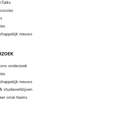
Talks
scussies
ts
ies
happelijk nieuws
RZOEK
 ons onderzoek
ies
happelijk nieuws
& studieverblijven
eer onze teams