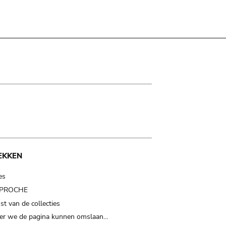
EKKEN
es
t PROCHE
t van de collecties
er we de pagina kunnen omslaan…