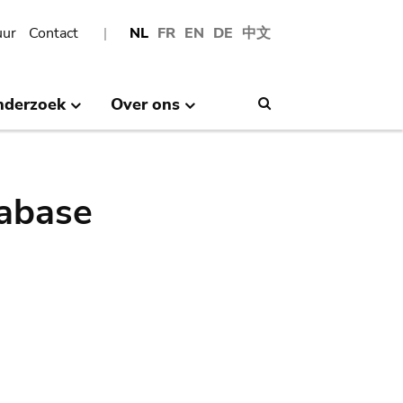
uur
Contact
NL
FR
EN
DE
中文
nderzoek
Over ons
Search
abase