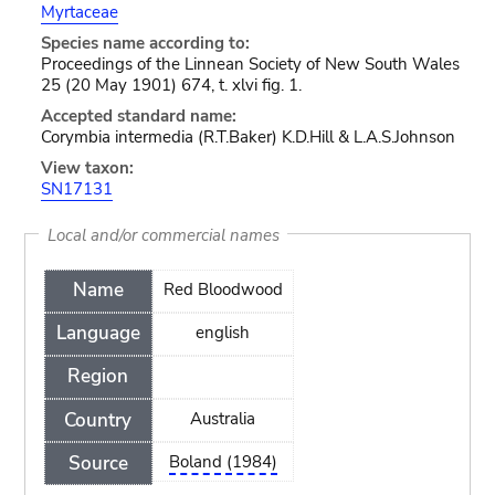
Myrtaceae
Species name according to:
Proceedings of the Linnean Society of New South Wales
25 (20 May 1901) 674, t. xlvi fig. 1.
Accepted standard name:
Corymbia intermedia (R.T.Baker) K.D.Hill & L.A.S.Johnson
View taxon:
SN17131
Local and/or commercial names
Name
Red Bloodwood
Language
english
Region
Country
Australia
Source
Boland (1984)