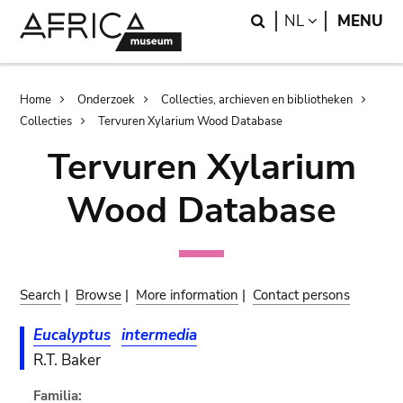
Skip
Skip
Search
LANGUAGE
NL
MENU
to
to
main
search
content
Breadcrumb
Home
Onderzoek
Collecties, archieven en bibliotheken
Collecties
Tervuren Xylarium Wood Database
Tervuren Xylarium
Wood Database
Search
|
Browse
|
More information
|
Contact persons
Eucalyptus
intermedia
R.T. Baker
Familia: