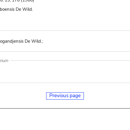
No. 13, 178 (1966)
mboensis De Wild.
mogandjensis De Wild.;
arium
Previous page