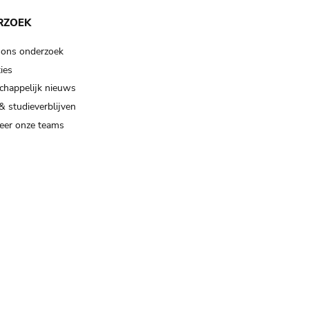
RZOEK
 ons onderzoek
ies
happelijk nieuws
& studieverblijven
eer onze teams