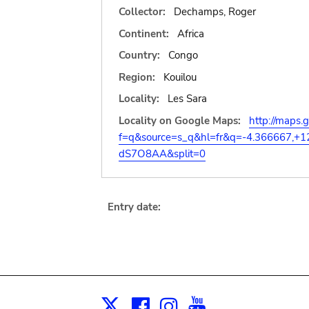
Collector:
Dechamps, Roger
Continent:
Africa
Country:
Congo
Region:
Kouilou
Locality:
Les Sara
Locality on Google Maps:
http://maps.
f=q&source=s_q&hl=fr&q=-4.366667,+
dS7O8AA&split=0
Entry date:
Facebook
Instagram
Youtube
Print
X