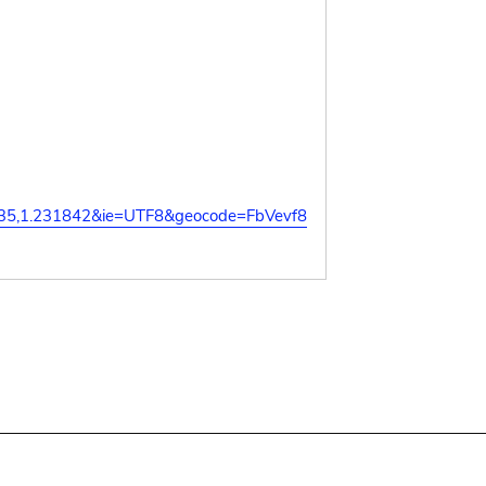
435,1.231842&ie=UTF8&geocode=FbVevf8