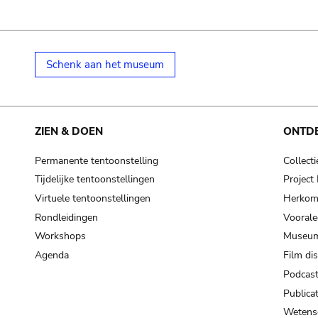
Schenk aan het museum
ZIEN & DOEN
ONTD
Permanente tentoonstelling
Collecti
Tijdelijke tentoonstellingen
Projec
Virtuele tentoonstellingen
Herkoms
Rondleidingen
Voorale
Workshops
Museum
Agenda
Film di
Podcas
Publicat
Wetensc