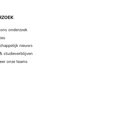
RZOEK
 ons onderzoek
ies
happelijk nieuws
& studieverblijven
eer onze teams