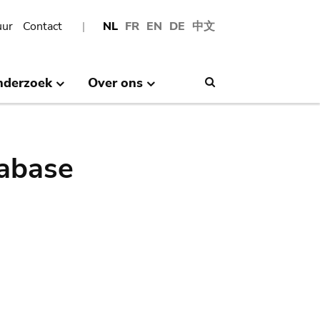
uur
Contact
NL
FR
EN
DE
中文
nderzoek
Over ons
Search
abase