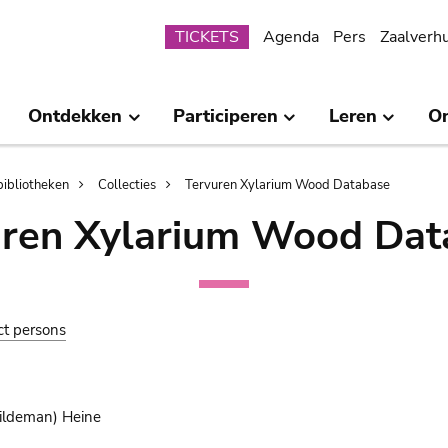
Submenu
TICKETS
Agenda
Pers
Zaalverh
Ontdekken
Participeren
Leren
O
bibliotheken
Collecties
Tervuren Xylarium Wood Database
uren Xylarium Wood Dat
ct persons
ldeman) Heine