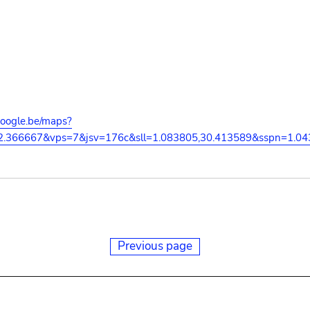
google.be/maps?
12.366667&vps=7&jsv=176c&sll=1.083805,30.413589&sspn=1.0
Previous page