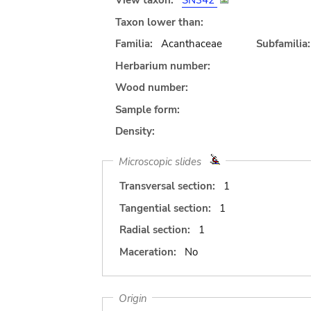
View taxon:
SN342
Taxon lower than:
Familia:
Acanthaceae
Subfamilia:
Herbarium number:
Wood number:
Sample form:
Density:
Microscopic slides
Transversal section:
1
Tangential section:
1
Radial section:
1
Maceration:
No
Origin