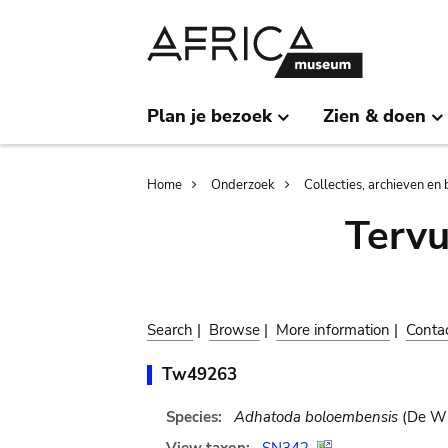
Skip
Skip
to
to
main
search
content
Plan je bezoek
Zien & doen
Breadcrumb
Home
Onderzoek
Collecties, archieven en 
Terv
Search
|
Browse
|
More information
|
Conta
Tw49263
Species:
Adhatoda boloembensis
(De Wi