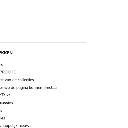
EKKEN
es
t PROCHE
t van de collecties
er we de pagina kunnen omslaan…
Talks
scussies
ts
ies
happelijk nieuws