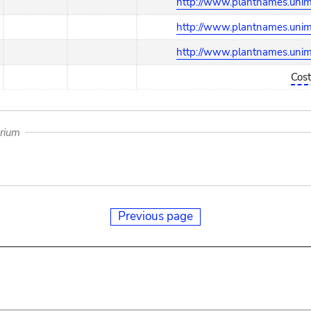
http://www.plantnames.unime
http://www.plantnames.unime
http://www.plantnames.unime
Cost
arium
Previous page