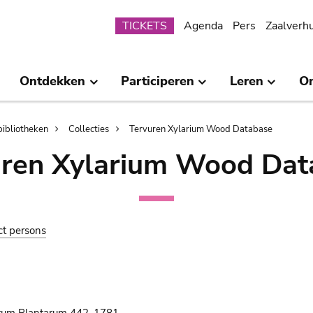
Submenu
TICKETS
Agenda
Pers
Zaalverh
Ontdekken
Participeren
Leren
O
bibliotheken
Collecties
Tervuren Xylarium Wood Database
uren Xylarium Wood Dat
ct persons