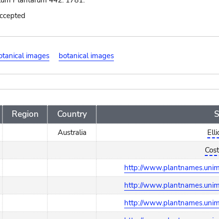
um Plantarum 442. 1781.
accepted
otanical images
botanical images
Region
Country
S
Australia
Ell
Cost
http://www.plantnames.unime
http://www.plantnames.unime
http://www.plantnames.unime