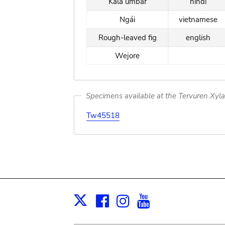
Kala umbar
hindi
Ngái
vietnamese
Rough-leaved fig
english
Wejore
Specimens available at the Tervuren Xyl
Tw45518
Facebook
Instagram
Youtube
Print
X