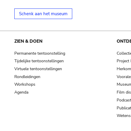
Schenk aan het museum
ZIEN & DOEN
ONTD
Permanente tentoonstelling
Collecti
Tijdelijke tentoonstellingen
Projec
Virtuele tentoonstellingen
Herkoms
Rondleidingen
Voorale
Workshops
Museum
Agenda
Film di
Podcas
Publicat
Wetensc