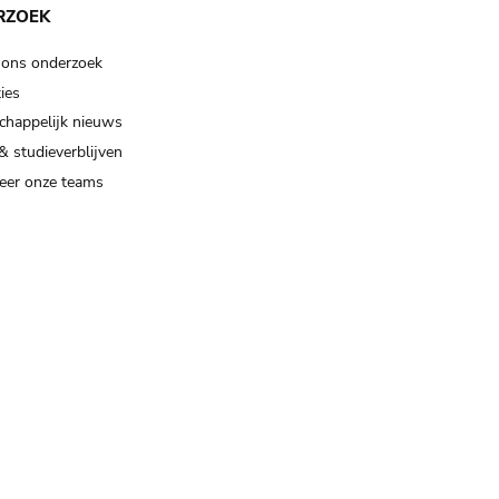
RZOEK
 ons onderzoek
ies
happelijk nieuws
& studieverblijven
eer onze teams