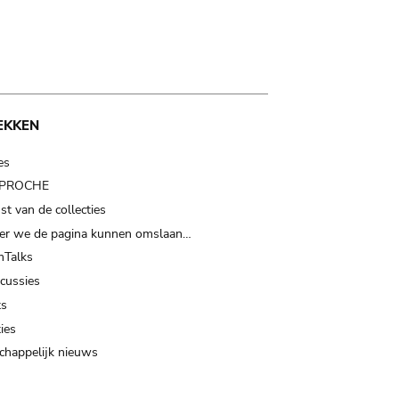
EKKEN
es
t PROCHE
t van de collecties
er we de pagina kunnen omslaan…
Talks
scussies
ts
ies
happelijk nieuws