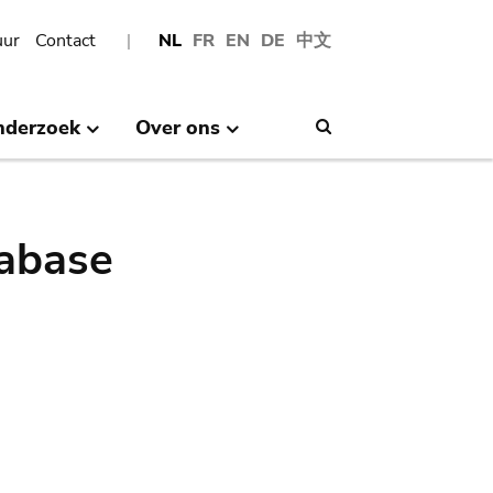
uur
Contact
NL
FR
EN
DE
中文
nderzoek
Over ons
Search
abase