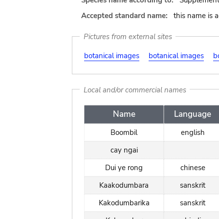
Species name according to:
Supplement
Accepted standard name:
this name is 
Pictures from external sites
botanical images
botanical images
b
Local and/or commercial names
Name
Language
Boombil
english
cay ngai
Dui ye rong
chinese
Kaakodumbara
sanskrit
Kakodumbarika
sanskrit