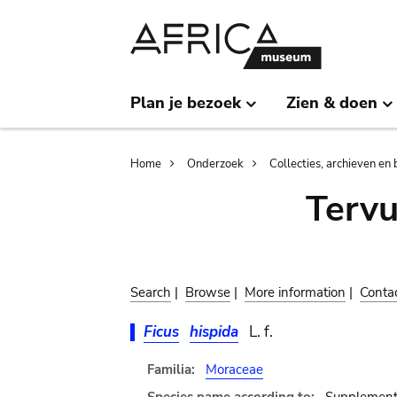
Skip
Skip
to
to
main
search
content
Plan je bezoek
Zien & doen
Breadcrumb
Home
Onderzoek
Collecties, archieven en 
Terv
Search
|
Browse
|
More information
|
Conta
Ficus
hispida
L. f.
Familia:
Moraceae