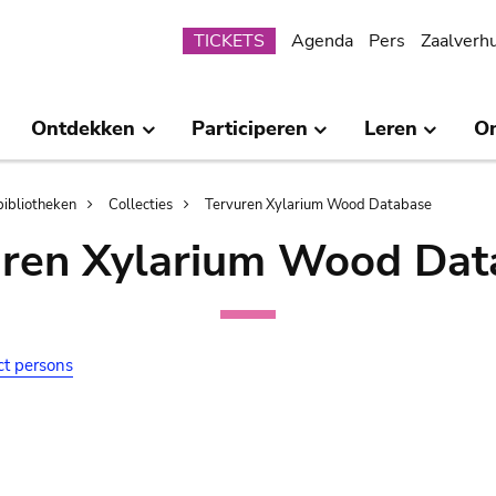
Submenu
TICKETS
Agenda
Pers
Zaalverh
Ontdekken
Participeren
Leren
O
bibliotheken
Collecties
Tervuren Xylarium Wood Database
uren Xylarium Wood Dat
ct persons