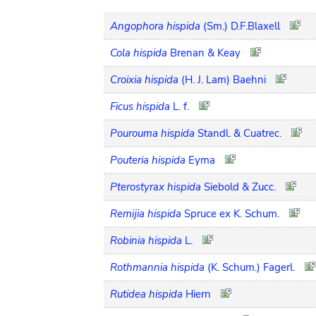
Angophora hispida
(Sm.) D.F.Blaxell
Cola hispida
Brenan & Keay
Croixia hispida
(H. J. Lam) Baehni
Ficus hispida
L. f.
Pourouma hispida
Standl. & Cuatrec.
Pouteria hispida
Eyma
Pterostyrax hispida
Siebold & Zucc.
Remijia hispida
Spruce ex K. Schum.
Robinia hispida
L.
Rothmannia hispida
(K. Schum.) Fagerl.
Rutidea hispida
Hiern