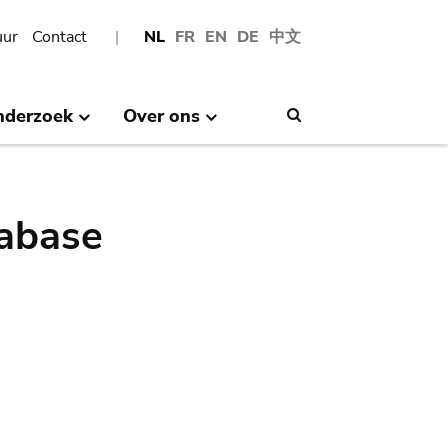
uur
Contact
NL
FR
EN
DE
中文
nderzoek
Over ons
Search
abase