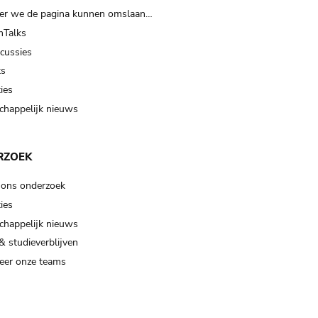
er we de pagina kunnen omslaan…
Talks
scussies
ts
ies
happelijk nieuws
RZOEK
 ons onderzoek
ies
happelijk nieuws
& studieverblijven
eer onze teams