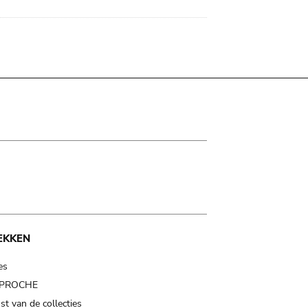
EKKEN
es
t PROCHE
t van de collecties