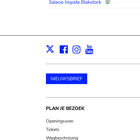
Salacia hispida
Blakelock
Facebook
Instagram
Youtube
Print
X
NIEUWSBRIEF
Main
PLAN JE BEZOEK
navigation
Openingsuren
Tickets
Wegbeschrijving