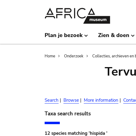
Skip
Skip
to
to
main
search
content
Plan je bezoek
Zien & doen
Breadcrumb
Home
Onderzoek
Collecties, archieven en 
Terv
Search
|
Browse
|
More information
|
Conta
Taxa search results
12 species matching 'hispida '