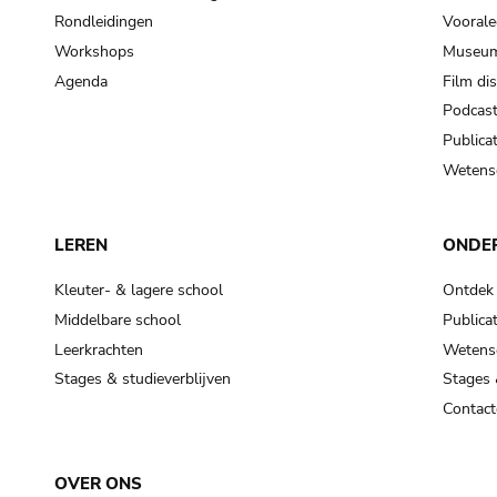
Rondleidingen
Voorale
Workshops
Museum
Agenda
Film di
Podcas
Publicat
Wetensc
LEREN
ONDE
Kleuter- & lagere school
Ontdek
Middelbare school
Publicat
Leerkrachten
Wetensc
Stages & studieverblijven
Stages 
Contact
OVER ONS