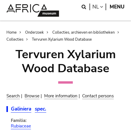
Skip
Skip
Search
LANGUAGE
NL
MENU
to
to
main
search
content
Breadcrumb
Home
Onderzoek
Collecties, archieven en bibliotheken
Collecties
Tervuren Xylarium Wood Database
Tervuren Xylarium
Wood Database
Search
|
Browse
|
More information
|
Contact persons
Galiniera
spec.
Familia:
Rubiaceae