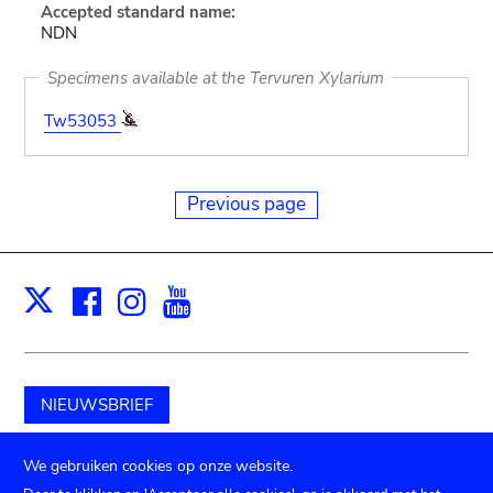
Accepted standard name:
NDN
Specimens available at the Tervuren Xylarium
Tw53053
Previous page
Facebook
Instagram
Youtube
Print
X
NIEUWSBRIEF
Schenk aan het museum
We gebruiken cookies op onze website.