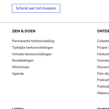
Schenk aan het museum
ZIEN & DOEN
ONTD
Permanente tentoonstelling
Collecti
Tijdelijke tentoonstellingen
Projec
Virtuele tentoonstellingen
Herkoms
Rondleidingen
Voorale
Workshops
Museum
Agenda
Film di
Podcas
Publicat
Wetensc