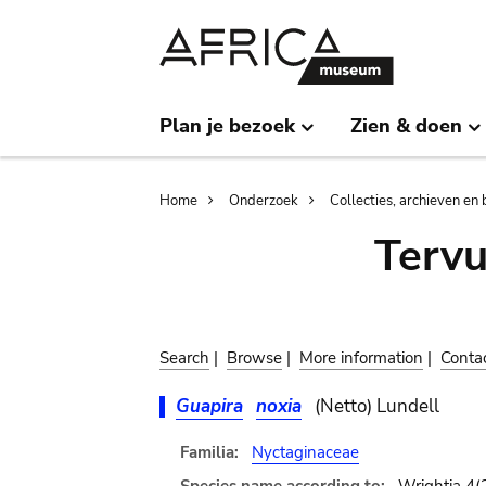
Skip
Skip
to
to
main
search
content
Plan je bezoek
Zien & doen
Breadcrumb
Home
Onderzoek
Collecties, archieven en 
Terv
Search
|
Browse
|
More information
|
Conta
Guapira
noxia
(Netto) Lundell
Familia:
Nyctaginaceae