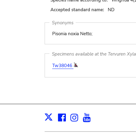
Species name according to:
Wrightia 4(2
Accepted standard name:
ND
Synonyms
Pisonia noxia Netto;
Specimens available at the Tervuren Xyl
Tw38046
Facebook
Instagram
Youtube
Print
X