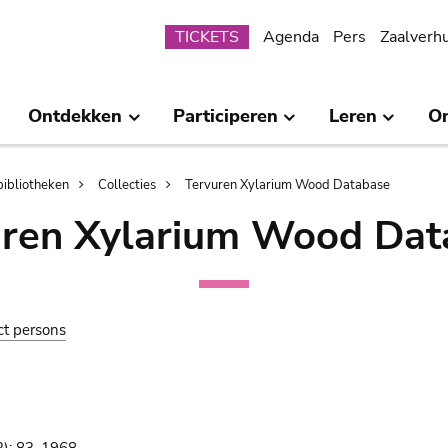
Submenu
TICKETS
Agenda
Pers
Zaalverh
Ontdekken
Participeren
Leren
O
bibliotheken
Collecties
Tervuren Xylarium Wood Database
uren Xylarium Wood Dat
ct persons