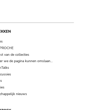
EKKEN
es
t PROCHE
t van de collecties
er we de pagina kunnen omslaan…
Talks
scussies
ts
ies
happelijk nieuws