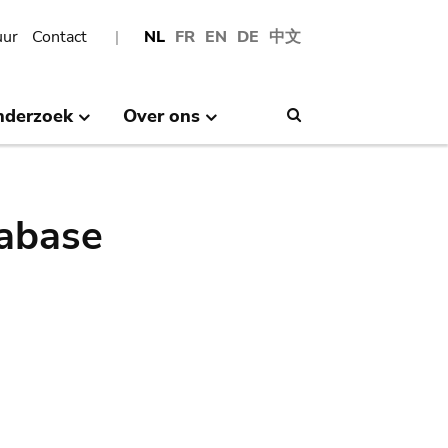
uur
Contact
NL
FR
EN
DE
中文
nderzoek
Over ons
Search
abase