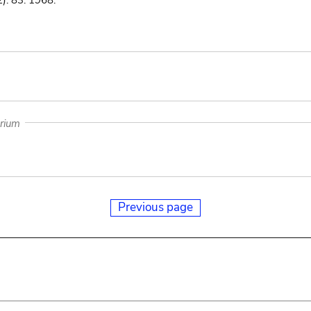
): 83. 1968.
arium
Previous page