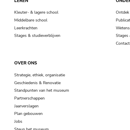
LEREN
ONDE
Kleuter- & lagere school
Ontdek
Middelbare school
Publicat
Leerkrachten
Wetensc
Stages & studieverblijven
Stages 
Contact
OVER ONS
Strategie, ethiek, organisatie
Geschiedenis & Renovatie
Standpunten van het museum
Partnerschappen
Jaarverslagen
Plan gebouwen
Jobs
Steun het museum