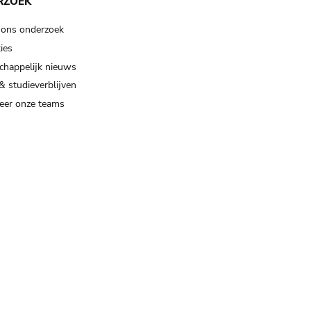
RZOEK
 ons onderzoek
ies
happelijk nieuws
& studieverblijven
eer onze teams