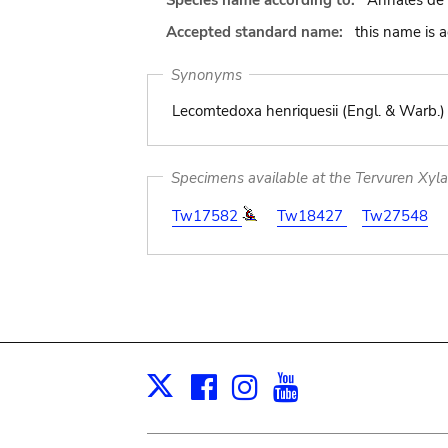
Species name according to:
Annales de l
Accepted standard name:
this name is 
Synonyms
Lecomtedoxa henriquesii (Engl. & Warb.)
Specimens available at the Tervuren Xyl
Tw17582
Tw18427
Tw27548
Facebook
Instagram
Youtube
Print
X