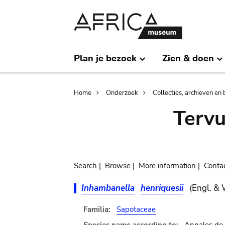
Skip
Skip
to
to
main
search
content
Plan je bezoek
Zien & doen
Breadcrumb
Home
Onderzoek
Collecties, archieven en 
Terv
Search
|
Browse
|
More information
|
Conta
Inhambanella
henriquesii
(Engl. &
Familia:
Sapotaceae