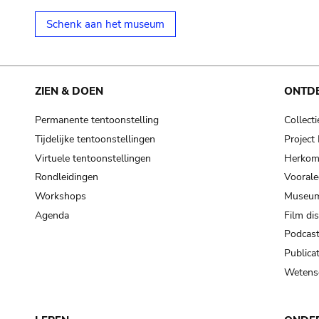
Schenk aan het museum
ZIEN & DOEN
ONTD
Permanente tentoonstelling
Collecti
Tijdelijke tentoonstellingen
Projec
Virtuele tentoonstellingen
Herkoms
Rondleidingen
Voorale
Workshops
Museum
Agenda
Film di
Podcas
Publicat
Wetensc