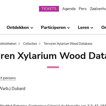
Submenu
TICKETS
Agenda
Pers
Zaalverh
Ontdekken
Participeren
Leren
O
bibliotheken
Collecties
Tervuren Xylarium Wood Database
uren Xylarium Wood Dat
ct persons
 Warb.) Dubard