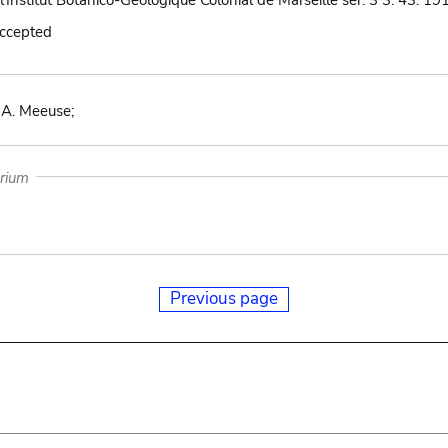
'Institut Botanico-Geologique Colonial de Marseille ser. 3 3: 43. 19
accepted
 A. Meeuse;
arium
Previous page