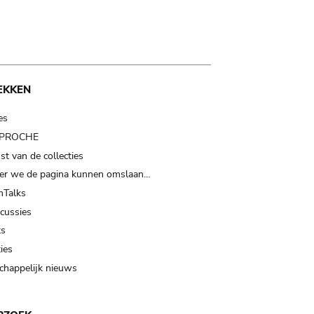
EKKEN
es
t PROCHE
t van de collecties
er we de pagina kunnen omslaan…
Talks
scussies
ts
ies
happelijk nieuws