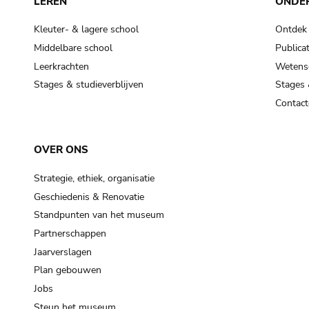
LEREN
ONDE
Kleuter- & lagere school
Ontdek
Middelbare school
Publicat
Leerkrachten
Wetensc
Stages & studieverblijven
Stages 
Contact
OVER ONS
Strategie, ethiek, organisatie
Geschiedenis & Renovatie
Standpunten van het museum
Partnerschappen
Jaarverslagen
Plan gebouwen
Jobs
Steun het museum