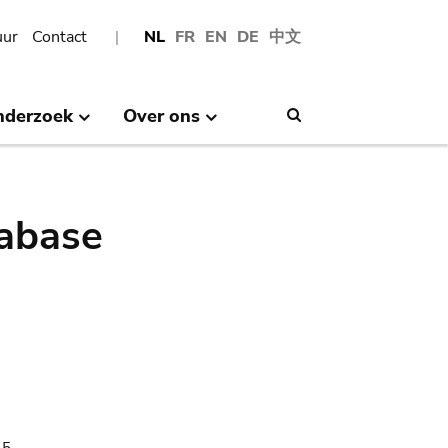
uur
Contact
NL
FR
EN
DE
中文
nderzoek
Over ons
Search
abase