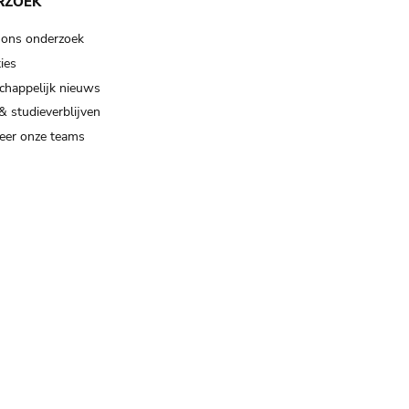
RZOEK
 ons onderzoek
ies
happelijk nieuws
& studieverblijven
eer onze teams