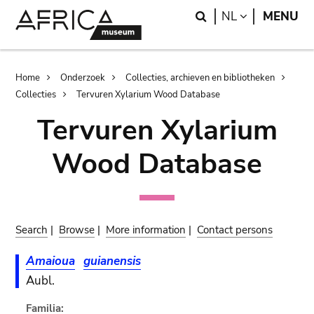
Skip
Skip
Search
LANGUAGE
NL
MENU
to
to
main
search
content
Breadcrumb
Home
Onderzoek
Collecties, archieven en bibliotheken
Collecties
Tervuren Xylarium Wood Database
Tervuren Xylarium
Wood Database
Search
|
Browse
|
More information
|
Contact persons
Amaioua
guianensis
Aubl.
Familia: