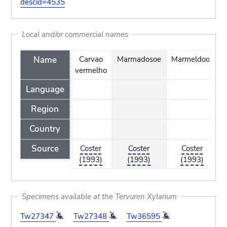
descid=4535
Local and/or commercial names
Name
Carvao
Marmadosoe
Marmeldoos
vermelho
Language
Region
Country
Source
Coster
Coster
Coster
(1993)
(1993)
(1993)
Specimens available at the Tervuren Xylarium
Tw27347
Tw27348
Tw36595