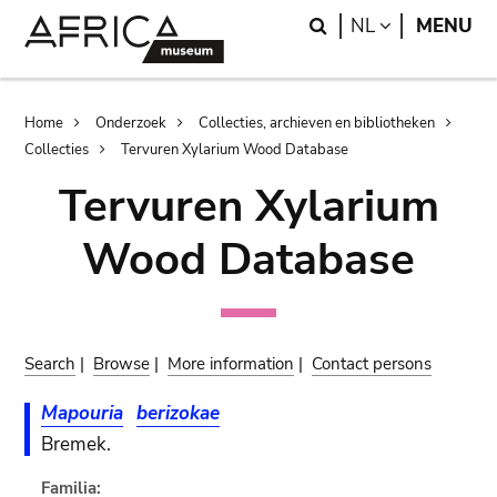
Skip
Skip
Search
LANGUAGE
NL
MENU
to
to
main
search
content
Breadcrumb
Home
Onderzoek
Collecties, archieven en bibliotheken
Collecties
Tervuren Xylarium Wood Database
Tervuren Xylarium
Wood Database
Search
|
Browse
|
More information
|
Contact persons
Mapouria
berizokae
Bremek.
Familia: