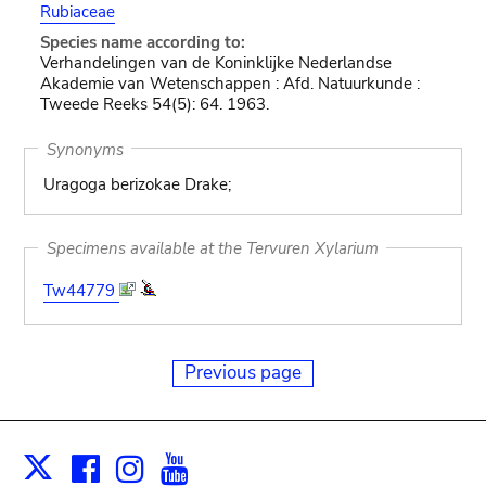
Rubiaceae
Species name according to:
Verhandelingen van de Koninklijke Nederlandse
Akademie van Wetenschappen : Afd. Natuurkunde :
Tweede Reeks 54(5): 64. 1963.
Synonyms
Uragoga berizokae Drake;
Specimens available at the Tervuren Xylarium
Tw44779
Previous page
Facebook
Instagram
Youtube
Print
X