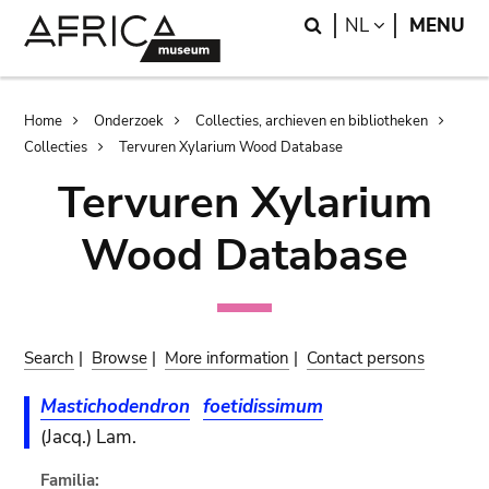
Skip
Skip
Search
LANGUAGE
NL
MENU
to
to
main
search
content
Breadcrumb
Home
Onderzoek
Collecties, archieven en bibliotheken
Collecties
Tervuren Xylarium Wood Database
Tervuren Xylarium
Wood Database
Search
|
Browse
|
More information
|
Contact persons
Mastichodendron
foetidissimum
(Jacq.) Lam.
Familia: