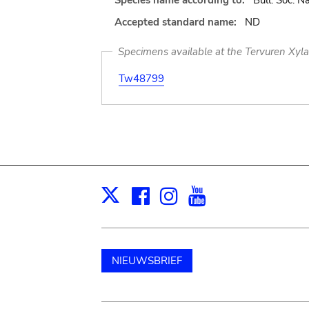
Species name according to:
Bull. Soc. N
Accepted standard name:
ND
Specimens available at the Tervuren Xyl
Tw48799
Facebook
Instagram
Youtube
Print
X
NIEUWSBRIEF