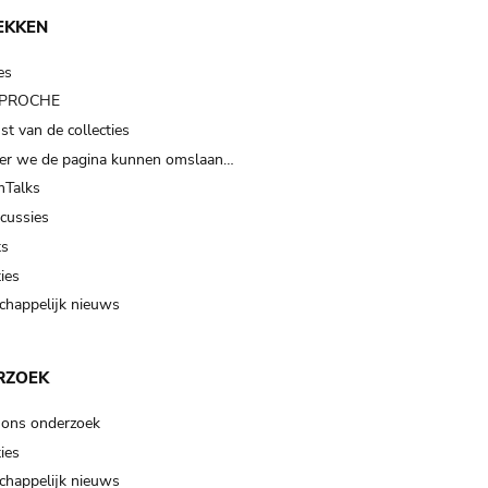
EKKEN
es
t PROCHE
t van de collecties
er we de pagina kunnen omslaan…
Talks
scussies
ts
ies
happelijk nieuws
RZOEK
 ons onderzoek
ies
happelijk nieuws