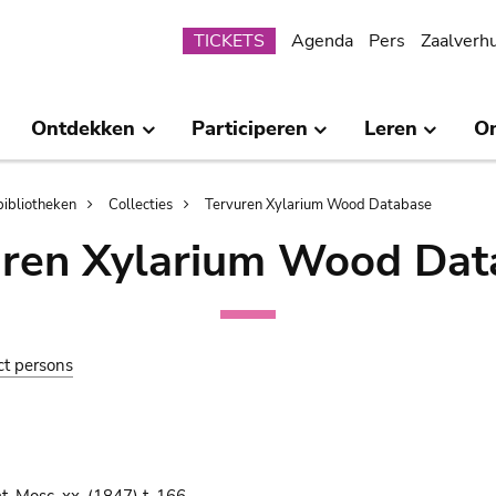
Submenu
TICKETS
Agenda
Pers
Zaalverh
Ontdekken
Participeren
Leren
O
bibliotheken
Collecties
Tervuren Xylarium Wood Database
uren Xylarium Wood Dat
ct persons