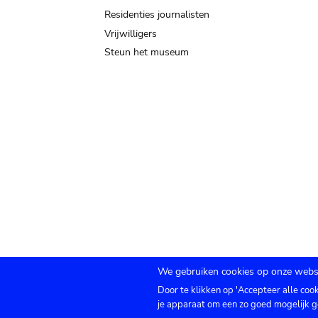
Residenties journalisten
Vrijwilligers
Steun het museum
We gebruiken cookies op onze websi
Door te klikken op 'Accepteer alle coo
Submenu
TICKETS
Agenda
Pers
Zaalverhuur
C
je apparaat om een zo goed mogelijk g