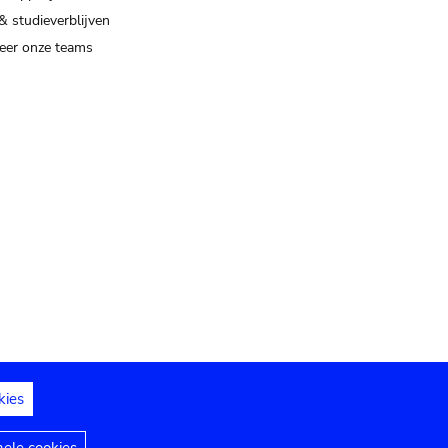
& studieverblijven
eer onze teams
kies
dedelingen
Toegankelijkheidsverklaring