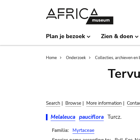
Skip
Skip
to
to
main
search
content
Plan je bezoek
Zien & doen
Breadcrumb
Home
Onderzoek
Collecties, archieven en 
Terv
Search
|
Browse
|
More information
|
Conta
Melaleuca
pauciflora
Turcz.
Familia:
Myrtaceae