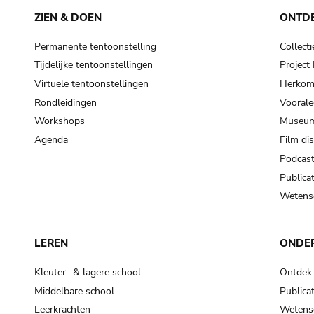
ZIEN & DOEN
ONTD
Permanente tentoonstelling
Collecti
Tijdelijke tentoonstellingen
Projec
Virtuele tentoonstellingen
Herkoms
Rondleidingen
Voorale
Workshops
Museum
Agenda
Film di
Podcas
Publicat
Wetensc
LEREN
ONDE
Kleuter- & lagere school
Ontdek
Middelbare school
Publicat
Leerkrachten
Wetensc