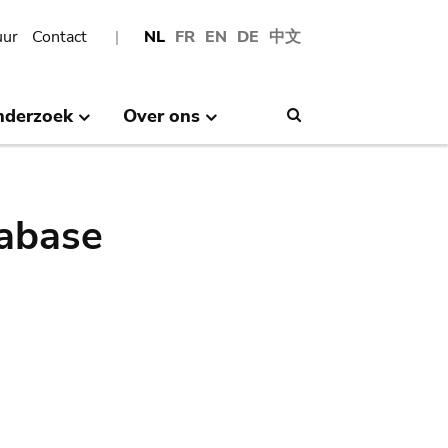
uur
Contact
NL
FR
EN
DE
中文
nderzoek
Over ons
Search
abase