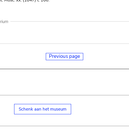
at. Mosc. xx. (1847) t. 166.
arium
Previous page
Schenk aan het museum