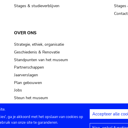
Stages & studieverblijven
Stages 
Contact
OVER ONS
Strategie, ethiek, organisatie
Geschiedenis & Renovatie
Standpunten van het museum
Partnerschappen
Jaarverslagen
Plan gebouwen
Jobs
Steun het museum
te.
Accepteer alle coo
kies', ga je akkoord met het opslaan van cookies op
ontact
Privacy instellingen
Juridische me
ebruik van onze site te garanderen.