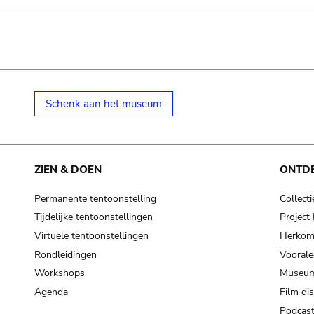
Schenk aan het museum
ZIEN & DOEN
ONTD
Permanente tentoonstelling
Collecti
Tijdelijke tentoonstellingen
Projec
Virtuele tentoonstellingen
Herkoms
Rondleidingen
Voorale
Workshops
Museum
Agenda
Film di
Podcas