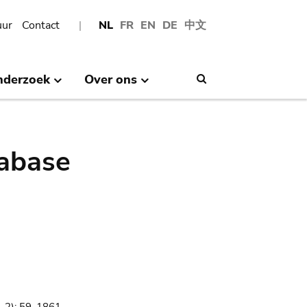
uur
Contact
NL
FR
EN
DE
中文
nderzoek
Over ons
Search
abase