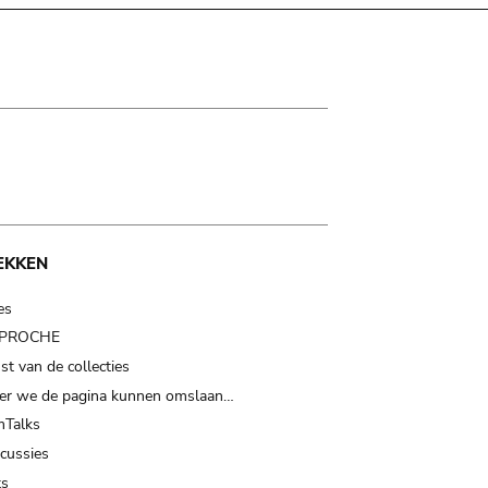
EKKEN
es
t PROCHE
t van de collecties
er we de pagina kunnen omslaan…
Talks
scussies
ts