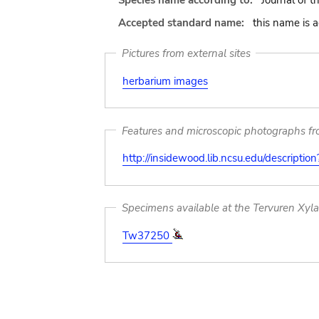
Species name according to:
Journal of t
Accepted standard name:
this name is 
Pictures from external sites
herbarium images
Features and microscopic photographs f
http://insidewood.lib.ncsu.edu/descripti
Specimens available at the Tervuren Xyl
Tw37250