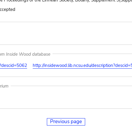
he Proceedings of the Linnean Society, Botany, Supplement 5(Suppl.
accepted
rom Inside Wood database
on?descid=5062
http://insidewood.lib.ncsu.edu/description?descid
arium
Previous page