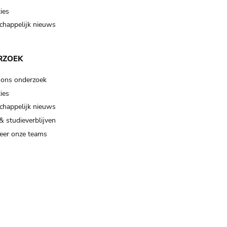
ies
happelijk nieuws
RZOEK
 ons onderzoek
ies
happelijk nieuws
& studieverblijven
eer onze teams