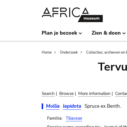
Skip
Skip
to
to
main
search
content
Plan je bezoek
Zien & doen
Breadcrumb
Home
Onderzoek
Collecties, archieven en 
Terv
Search
|
Browse
|
More information
|
Conta
Mollia
lepidota
Spruce ex Benth.
Familia:
Tiliaceae