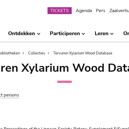
Submenu
TICKETS
Agenda
Pers
Zaalverh
Ontdekken
Participeren
Leren
O
bibliotheken
Collecties
Tervuren Xylarium Wood Database
uren Xylarium Wood Dat
ct persons