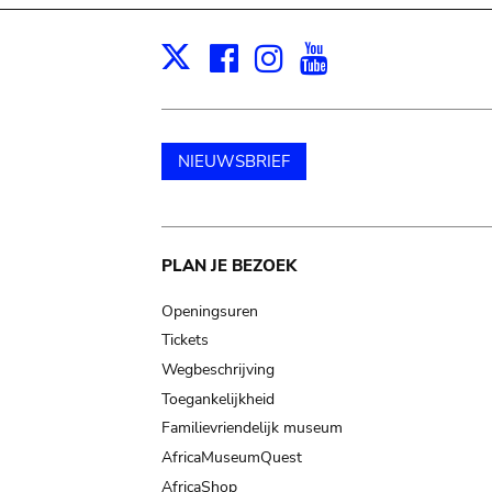
Facebook
Instagram
Youtube
Print
X
NIEUWSBRIEF
Main
PLAN JE BEZOEK
navigation
Openingsuren
Tickets
Wegbeschrijving
Toegankelijkheid
Familievriendelijk museum
AfricaMuseumQuest
AfricaShop