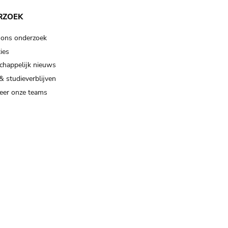
RZOEK
 ons onderzoek
ies
happelijk nieuws
& studieverblijven
eer onze teams