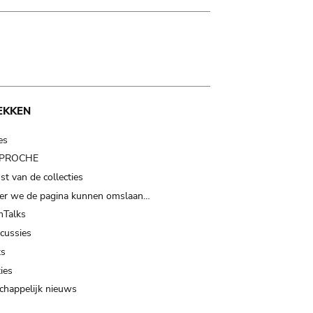
EKKEN
es
t PROCHE
t van de collecties
er we de pagina kunnen omslaan…
Talks
scussies
ts
ies
happelijk nieuws