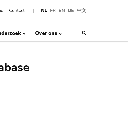
uur
Contact
NL
FR
EN
DE
中文
nderzoek
Over ons
Search
abase