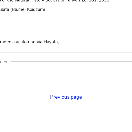
 of the Natural History Society of Taiwan 20: 381. 1930.
culata (Blume) Koidzumi
adenia acutotrinervia Hayata;
arium
Previous page