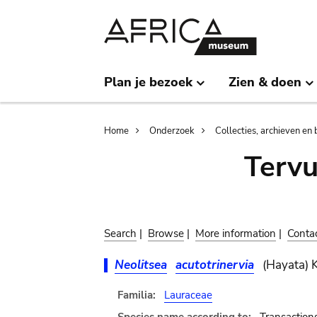
Skip
Skip
to
to
main
search
content
Plan je bezoek
Zien & doen
Breadcrumb
Home
Onderzoek
Collecties, archieven en 
Terv
Search
|
Browse
|
More information
|
Conta
Neolitsea
acutotrinervia
(Hayata) 
Familia:
Lauraceae