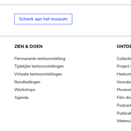
Schenk aan het museum
ZIEN & DOEN
ONTD
Permanente tentoonstelling
Collecti
Tijdelijke tentoonstellingen
Projec
Virtuele tentoonstellingen
Herkoms
Rondleidingen
Voorale
Workshops
Museum
Agenda
Film di
Podcas
Publicat
Wetensc