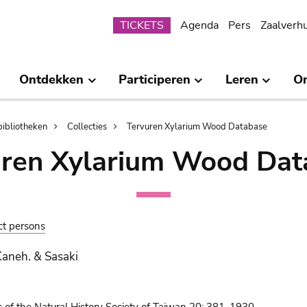
Submenu
TICKETS
Agenda
Pers
Zaalverh
Ontdekken
Participeren
Leren
O
bibliotheken
Collecties
Tervuren Xylarium Wood Database
uren Xylarium Wood Dat
ct persons
Kaneh. & Sasaki