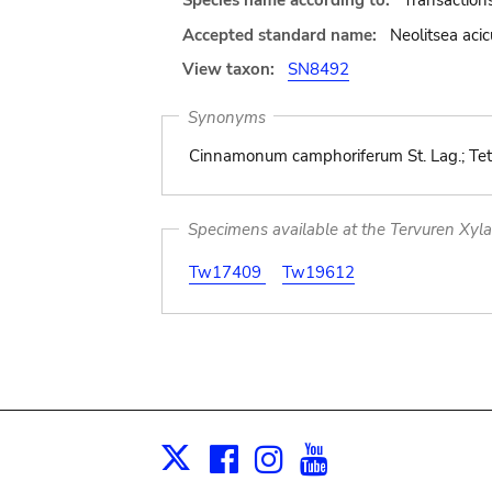
Species name according to:
Transactions
Accepted standard name:
Neolitsea aci
View taxon:
SN8492
Synonyms
Cinnamonum camphoriferum St. Lag.; Tetr
Specimens available at the Tervuren Xyl
Tw17409
Tw19612
Facebook
Instagram
Youtube
Print
X