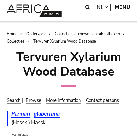
Skip
Skip
Search
LANGUAGE
NL
MENU
to
to
main
search
content
Breadcrumb
Home
Onderzoek
Collecties, archieven en bibliotheken
Collecties
Tervuren Xylarium Wood Database
Tervuren Xylarium
Wood Database
Search
|
Browse
|
More information
|
Contact persons
Parinari
glaberrima
(Hassk.) Hassk.
Familia: