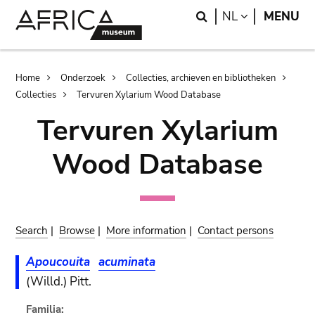
Skip
Skip
Search
LANGUAGE
NL
MENU
to
to
main
search
content
Breadcrumb
Home
Onderzoek
Collecties, archieven en bibliotheken
Collecties
Tervuren Xylarium Wood Database
Tervuren Xylarium
Wood Database
Search
|
Browse
|
More information
|
Contact persons
Apoucouita
acuminata
(Willd.) Pitt.
Familia: