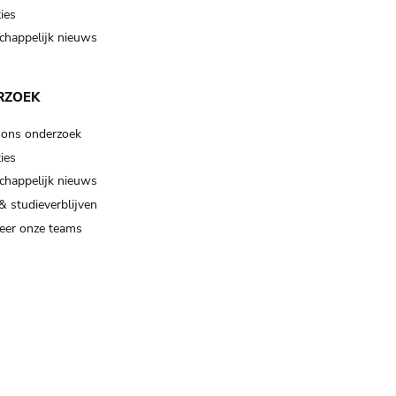
ies
happelijk nieuws
RZOEK
 ons onderzoek
ies
happelijk nieuws
& studieverblijven
eer onze teams