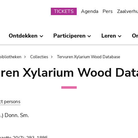
Submenu
TICKETS
Agenda
Pers
Zaalverh
Ontdekken
Participeren
Leren
O
bibliotheken
Collecties
Tervuren Xylarium Wood Database
uren Xylarium Wood Dat
ct persons
.) Donn. Sm.