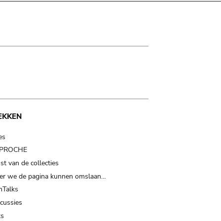
EKKEN
es
t PROCHE
t van de collecties
er we de pagina kunnen omslaan…
Talks
scussies
ts