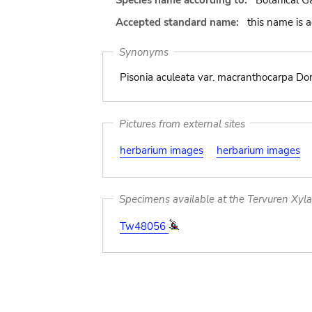
Species name according to:
Botanical G
Accepted standard name:
this name is 
Synonyms
Pisonia aculeata var. macranthocarpa Do
Pictures from external sites
herbarium images
herbarium images
Specimens available at the Tervuren Xyl
Tw48056