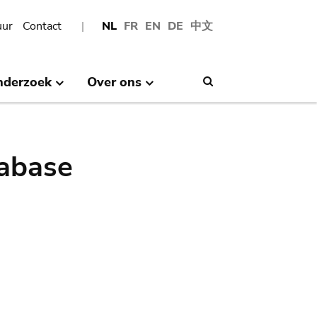
uur
Contact
NL
FR
EN
DE
中文
nderzoek
Over ons
Search
abase