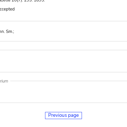
azette 20(7): 293. 1895.
accepted
nn. Sm.;
arium
Previous page