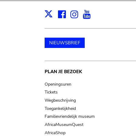
Facebook
Instagram
Youtube
Print
X
NIEUWSBRIEF
Main
PLAN JE BEZOEK
navigation
Openingsuren
Tickets
Wegbeschrijving
Toegankelijkheid
Familievriendelijk museum
AfricaMuseumQuest
AfricaShop