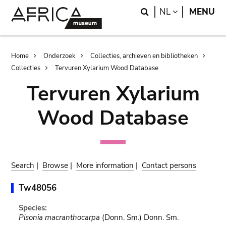
Skip
Skip
Search
LANGUAGE
NL
MENU
to
to
main
search
content
Breadcrumb
Home
Onderzoek
Collecties, archieven en bibliotheken
Collecties
Tervuren Xylarium Wood Database
Tervuren Xylarium
Wood Database
Search
|
Browse
|
More information
|
Contact persons
Tw48056
Species:
Pisonia macranthocarpa
(Donn. Sm.) Donn. Sm.