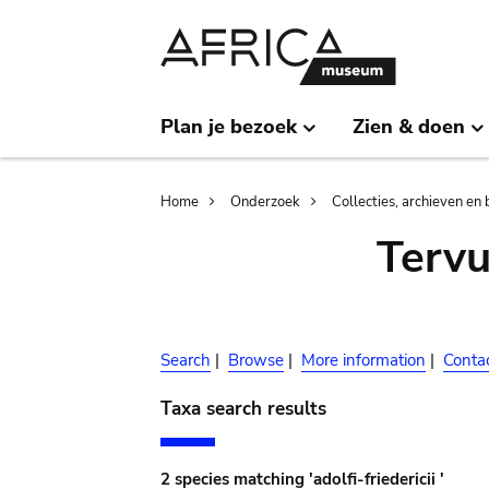
Skip
Skip
to
to
main
search
content
Plan je bezoek
Zien & doen
Breadcrumb
Home
Onderzoek
Collecties, archieven en 
Terv
Search
|
Browse
|
More information
|
Conta
Taxa search results
2 species matching 'adolfi-friedericii '