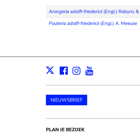
Aningeria adolfi-friedericii
(Engl.) Robyns & 
Pouteria adolfi-friedericii
(Engl.) A. Meeuse
Facebook
Instagram
Youtube
Print
X
NIEUWSBRIEF
Main
PLAN JE BEZOEK