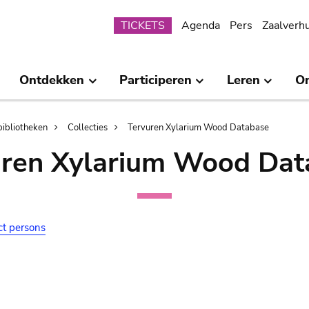
Submenu
TICKETS
Agenda
Pers
Zaalverh
Ontdekken
Participeren
Leren
O
bibliotheken
Collecties
Tervuren Xylarium Wood Database
uren Xylarium Wood Dat
ct persons