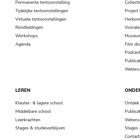
Permanente tentoonstelling
Collecti
Tijdelijke tentoonstellingen
Projec
Virtuele tentoonstellingen
Herkoms
Rondleidingen
Voorale
Workshops
Museum
Agenda
Film di
Podcas
Publicat
Wetensc
LEREN
ONDE
Kleuter- & lagere school
Ontdek
Middelbare school
Publicat
Leerkrachten
Wetensc
Stages & studieverblijven
Stages 
Contact