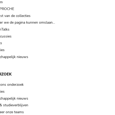
es
t PROCHE
t van de collecties
er we de pagina kunnen omslaan…
Talks
scussies
ts
ies
happelijk nieuws
RZOEK
 ons onderzoek
ies
happelijk nieuws
& studieverblijven
eer onze teams