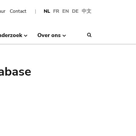
uur
Contact
NL
FR
EN
DE
中文
nderzoek
Over ons
Search
abase