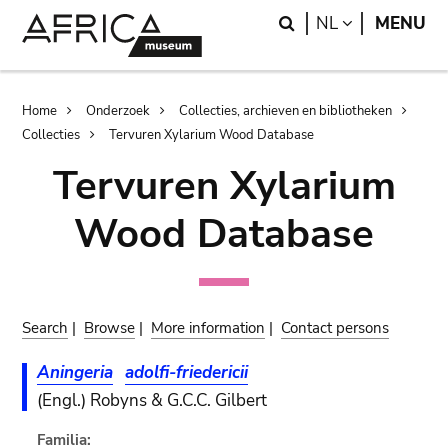
Skip
Skip
Search
LANGUAGE
NL
MENU
to
to
main
search
content
Breadcrumb
Home
Onderzoek
Collecties, archieven en bibliotheken
Collecties
Tervuren Xylarium Wood Database
Tervuren Xylarium
Wood Database
Search
|
Browse
|
More information
|
Contact persons
Aningeria
adolfi-friedericii
(Engl.) Robyns & G.C.C. Gilbert
Familia: