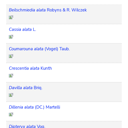
Beilschmiedia alata
Robyns & R. Wilczek
Cassia alata
L.
Coumarouna alata
(Vogel) Taub.
Crescentia alata
Kunth
Davilla alata
Briq.
Dillenia alata
(DC.) Martelli
Dipteryx alata
Vog.