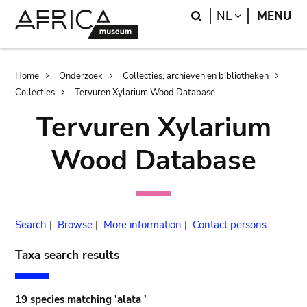
Skip
Skip
Search
LANGUAGE
NL
MENU
to
to
main
search
content
Breadcrumb
Home
Onderzoek
Collecties, archieven en bibliotheken
Collecties
Tervuren Xylarium Wood Database
Tervuren Xylarium
Wood Database
Search
|
Browse
|
More information
|
Contact persons
Taxa search results
19 species matching 'alata '