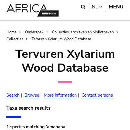
Skip
Skip
Search
LANGUAGE
NL
MENU
to
to
main
search
content
Breadcrumb
Home
Onderzoek
Collecties, archieven en bibliotheken
Collecties
Tervuren Xylarium Wood Database
Tervuren Xylarium
Wood Database
Search
|
Browse
|
More information
|
Contact persons
Taxa search results
1 species matching 'amapana '