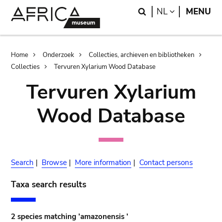
Skip
Skip
Search
LANGUAGE
NL
MENU
to
to
main
search
content
Breadcrumb
Home
Onderzoek
Collecties, archieven en bibliotheken
Collecties
Tervuren Xylarium Wood Database
Tervuren Xylarium
Wood Database
Search
|
Browse
|
More information
|
Contact persons
Taxa search results
2 species matching 'amazonensis '