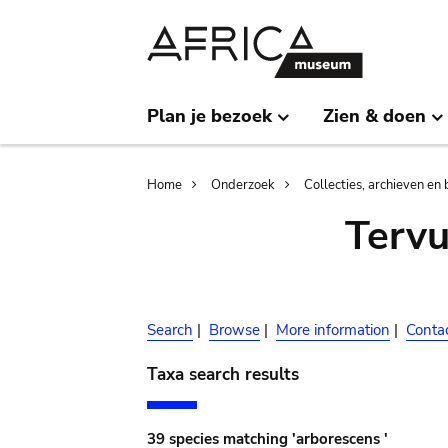
Skip
Skip
to
to
main
search
content
Plan je bezoek
Zien & doen
Breadcrumb
Home
Onderzoek
Collecties, archieven en 
Terv
Search
|
Browse
|
More information
|
Conta
Taxa search results
39 species matching 'arborescens '