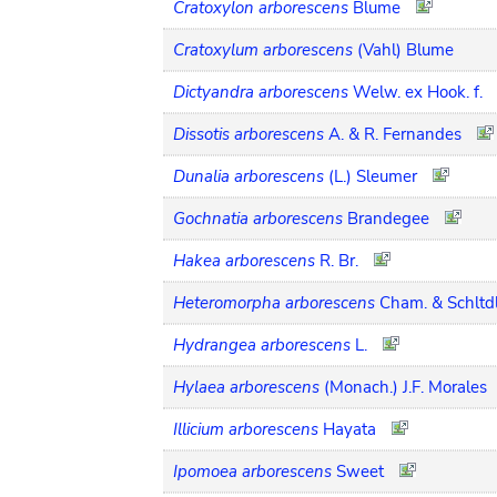
Cratoxylon arborescens
Blume
Cratoxylum arborescens
(Vahl) Blume
Dictyandra arborescens
Welw. ex Hook. f.
Dissotis arborescens
A. & R. Fernandes
Dunalia arborescens
(L.) Sleumer
Gochnatia arborescens
Brandegee
Hakea arborescens
R. Br.
Heteromorpha arborescens
Cham. & Schltdl
Hydrangea arborescens
L.
Hylaea arborescens
(Monach.) J.F. Morales
Illicium arborescens
Hayata
Ipomoea arborescens
Sweet