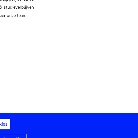
& studieverblijven
eer onze teams
kies
dedelingen
Toegankelijkheidsverklaring