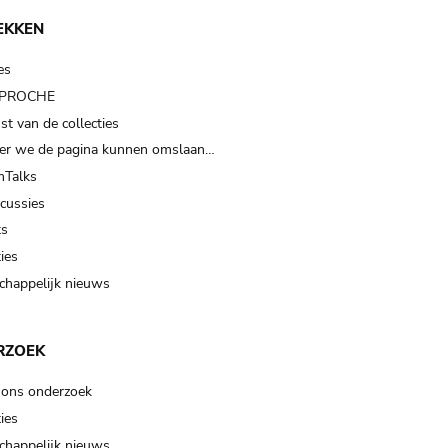
EKKEN
es
t PROCHE
t van de collecties
er we de pagina kunnen omslaan…
Talks
scussies
ts
ies
happelijk nieuws
RZOEK
 ons onderzoek
ies
happelijk nieuws