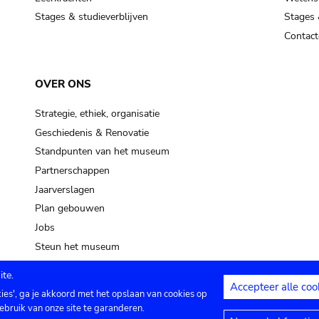
Stages & studieverblijven
Stages 
Contact
OVER ONS
Strategie, ethiek, organisatie
Geschiedenis & Renovatie
Standpunten van het museum
Partnerschappen
Jaarverslagen
Plan gebouwen
Jobs
Steun het museum
te.
Accepteer alle coo
kies', ga je akkoord met het opslaan van cookies op
ontact
Privacy instellingen
Juridische me
ebruik van onze site te garanderen.