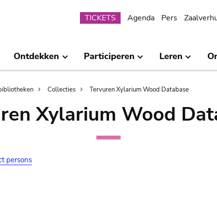
Submenu
TICKETS
Agenda
Pers
Zaalverh
Ontdekken
Participeren
Leren
O
bibliotheken
Collecties
Tervuren Xylarium Wood Database
uren Xylarium Wood Dat
ct persons