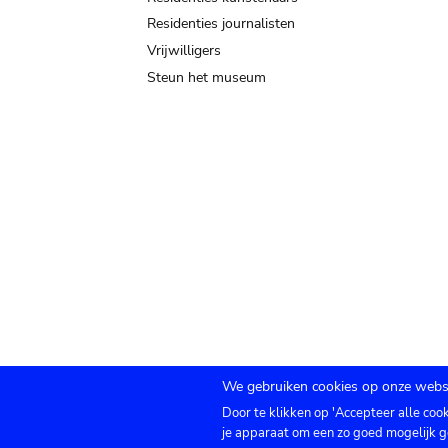
Residenties journalisten
Vrijwilligers
Steun het museum
We gebruiken cookies op onze websi
Door te klikken op 'Accepteer alle coo
Submenu
TICKETS
Agenda
Pers
Zaalverhuur
C
je apparaat om een zo goed mogelijk g