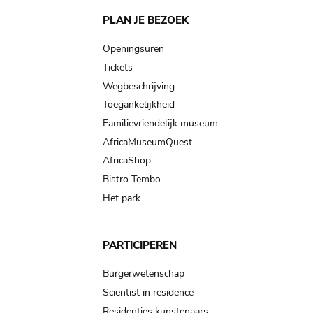
Main
PLAN JE BEZOEK
navigation
Openingsuren
Tickets
Wegbeschrijving
Toegankelijkheid
Familievriendelijk museum
AfricaMuseumQuest
AfricaShop
Bistro Tembo
Het park
PARTICIPEREN
Burgerwetenschap
Scientist in residence
Residenties kunstenaars