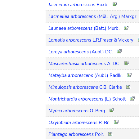
Jasminum arborescens
Roxb.
Lacmellea arborescens
(Müll. Arg.) Markgr.
Launaea arborescens
(Batt.) Murb.
Lomatia arborescens
L.R.Fraser & Vickery
Loreya arborescens
(Aubl.) DC.
Mascarenhasia arborescens
A. DC.
Matayba arborescens
(Aubl.) Radlk.
Mimulopsis arborescens
C.B. Clarke
Montrichardia arborescens
(L.) Schott
Myrcia arborescens
O. Berg
Oxylobium arborescens
R. Br.
Plantago arborescens
Poir.