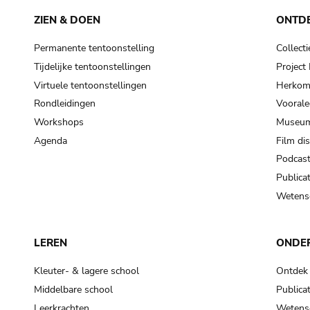
ZIEN & DOEN
ONTD
Permanente tentoonstelling
Collecti
Tijdelijke tentoonstellingen
Projec
Virtuele tentoonstellingen
Herkoms
Rondleidingen
Voorale
Workshops
Museum
Agenda
Film di
Podcas
Publicat
Wetensc
LEREN
ONDE
Kleuter- & lagere school
Ontdek
Middelbare school
Publicat
Leerkrachten
Wetensc