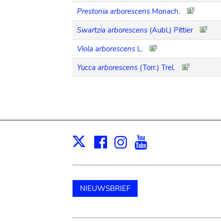
Prestonia arborescens
Monach.
Swartzia arborescens
(Aubl.) Pittier
Viola arborescens
L.
Yucca arborescens
(Torr.) Trel.
Facebook
Instagram
Youtube
Print
X
NIEUWSBRIEF