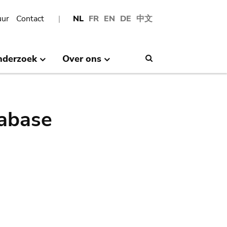
uur
Contact
NL
FR
EN
DE
中文
nderzoek
Over ons
Search
abase