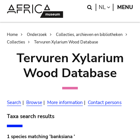
Skip
Skip
Search
LANGUAGE
NL
MENU
to
to
main
search
content
Breadcrumb
Home
Onderzoek
Collecties, archieven en bibliotheken
Collecties
Tervuren Xylarium Wood Database
Tervuren Xylarium
Wood Database
Search
|
Browse
|
More information
|
Contact persons
Taxa search results
1 species matching 'banksiana '