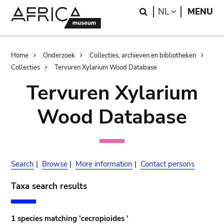
Skip
Skip
Search
LANGUAGE
NL
MENU
to
to
main
search
content
Breadcrumb
Home
Onderzoek
Collecties, archieven en bibliotheken
Collecties
Tervuren Xylarium Wood Database
Tervuren Xylarium
Wood Database
Search
|
Browse
|
More information
|
Contact persons
Taxa search results
1 species matching 'cecropioides '