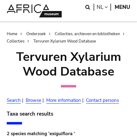
Skip
Skip
Search
LANGUAGE
NL
MENU
to
to
main
search
content
Breadcrumb
Home
Onderzoek
Collecties, archieven en bibliotheken
Collecties
Tervuren Xylarium Wood Database
Tervuren Xylarium
Wood Database
Search
|
Browse
|
More information
|
Contact persons
Taxa search results
2 species matching 'exiguiflora '