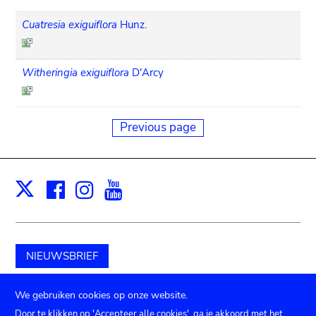
Cuatresia exiguiflora
Hunz.
Witheringia exiguiflora
D'Arcy
Previous page
Facebook
Instagram
Youtube
Print
X
NIEUWSBRIEF
Schenk aan het museum
We gebruiken cookies op onze website.
Door te klikken op 'Accepteer alle cookies', ga je akkoord met het